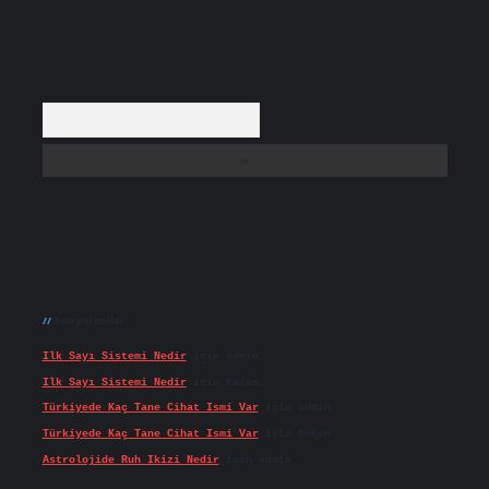
Arama
Son yorumlar
Ilk Sayı Sistemi Nedir
için
admin
Ilk Sayı Sistemi Nedir
için
Karan
Türkiyede Kaç Tane Cihat Ismi Var
için
admin
Türkiyede Kaç Tane Cihat Ismi Var
için
Doğan
Astrolojide Ruh Ikizi Nedir
için
admin