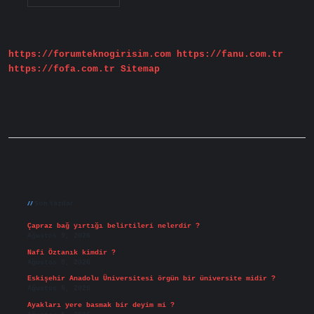
Iltihabının
Belirtileri
Nelerdir
https://forumteknogirisim.com
https://fanu.com.tr
https://fofa.com.tr
Sitemap
Sidebar
Son Yazılar
Çapraz bağ yırtığı belirtileri nelerdir ?
Ağustos 9, 2026
Nafi Öztanık kimdir ?
Ağustos 8, 2026
Eskişehir Anadolu Üniversitesi örgün bir üniversite midir ?
Ağustos 6, 2026
Ayakları yere basmak bir deyim mi ?