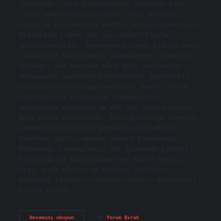
yüzeyinde, akut pankreatitte gözlenen kalp
ritmi semptomlarını şişme, ateş, bulantı,
kusma ve hızlandırma vardır. Kronik pankreasın
belirtileri akut ile aynı özelliklerle
gözlemlenebilir. Pankreasta sorun olduğu nasıl
anlaşılır? Kötü kokulu sandalyeler, sarılık,
diyabet, üst karında ağrı gibi semptomlar
durumunda, pankreas hastalıkları şüphesiyle
çeşitli testler uygulanabilir. Genel olarak,
kan testleri bilgisayar tomografisi,
endoskopik ultrason ve MRG ile teşhis edilir.
Bazı ciddi durumlarda, tanı güvenliği cerrahi
yöntem kullanılarak gerçekleştirilebilir.
Pankreas ağrısı nereye vurur? Pankreasın
bulunduğu kaburgaların alt kısmında şiddetli
karın ağrısı gibi şikayetler karın ağrısı,
ateş, mide ağrısı ve bulantı gözlenir.
Pankreas iltihabı tehlikeli midir? Pankreatit
birçok ciddi…
Pankreas
Devamını okuyun
Yorum Bırak