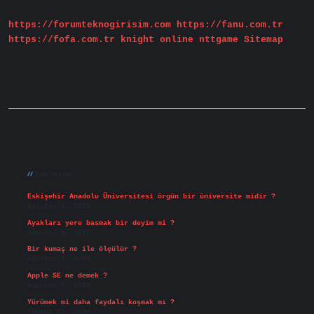
https://forumteknogirisim.com
https://fanu.com.tr
https://fofa.com.tr
knight online
nttgame
Sitemap
Sidebar
Son Yazılar
Eskişehir Anadolu Üniversitesi örgün bir üniversite midir ?
Ağustos 6, 2026
Ayakları yere basmak bir deyim mi ?
Ağustos 5, 2026
Bir kumaş ne ile ölçülür ?
Ağustos 4, 2026
Apple SE ne demek ?
Ağustos 4, 2026
Yürümek mi daha faydalı koşmak mı ?
Temmuz 29, 2026