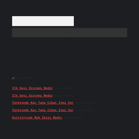
Arama
Son yorumlar
Ilk Sayı Sistemi Nedir
için
admin
Ilk Sayı Sistemi Nedir
için
Karan
Türkiyede Kaç Tane Cihat Ismi Var
için
admin
Türkiyede Kaç Tane Cihat Ismi Var
için
Doğan
Astrolojide Ruh Ikizi Nedir
için
admin