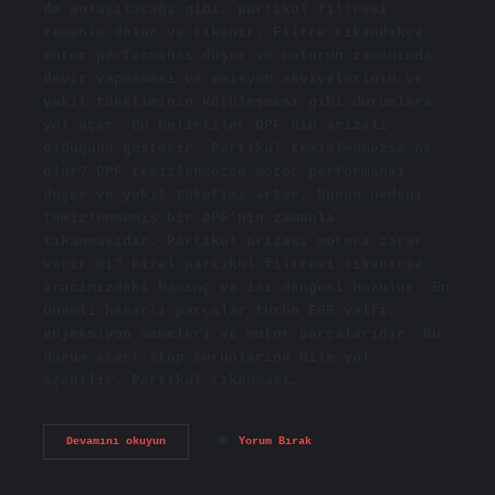
da anlaşılacağı gibi, partikül filtresi
zamanla dolar ve tıkanır. Filtre tıkandıkça,
motor performansı düşer ve motorun zamanında
devir yapmaması ve emisyon seviyelerinin ve
yakıt tüketiminin kötüleşmesi gibi durumlara
yol açar. Bu belirtiler DPF’nin arızalı
olduğunu gösterir. Partikül temizlenmezse ne
olur? DPF temizlenmezse motor performansı
düşer ve yakıt tüketimi artar. Bunun nedeni
temizlenmemiş bir DPF’nin zamanla
tıkanmasıdır. Partikül arızası motora zarar
verir mi? Dizel partikül filtresi tıkanırsa
aracınızdaki basınç ve ısı dengesi bozulur. En
önemli hasarlı parçalar turbo EGR valfi,
enjeksiyon memeleri ve motor parçalarıdır. Bu
durum start-stop sorunlarına bile yol
açabilir. Partikül tıkanması…
Partikül
Devamını okuyun
Yorum Bırak
Doluysa
Ne
Olur