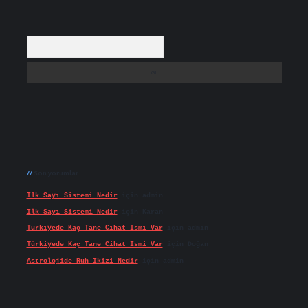
Arama
Son yorumlar
Ilk Sayı Sistemi Nedir
için
admin
Ilk Sayı Sistemi Nedir
için
Karan
Türkiyede Kaç Tane Cihat Ismi Var
için
admin
Türkiyede Kaç Tane Cihat Ismi Var
için
Doğan
Astrolojide Ruh Ikizi Nedir
için
admin