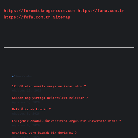
https://forumteknogirisim.com
https://fanu.com.tr
https://fofa.com.tr
Sitemap
Sidebar
Son Yazılar
12.500 alan emekli maaşı ne kadar oldu ?
Ağustos 10, 2026
Çapraz bağ yırtığı belirtileri nelerdir ?
Ağustos 9, 2026
Nafi Öztanık kimdir ?
Ağustos 8, 2026
Eskişehir Anadolu Üniversitesi örgün bir üniversite midir ?
Ağustos 6, 2026
Ayakları yere basmak bir deyim mi ?
Ağustos 5, 2026