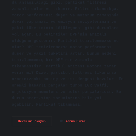
da anlaşılacağı gibi, partikül filtresi
zamanla dolar ve tıkanır. Filtre tıkandıkça,
motor performansı düşer ve motorun zamanında
devir yapmaması ve emisyon seviyelerinin ve
yakıt tüketiminin kötüleşmesi gibi durumlara
yol açar. Bu belirtiler DPF’nin arızalı
olduğunu gösterir. Partikül temizlenmezse ne
olur? DPF temizlenmezse motor performansı
düşer ve yakıt tüketimi artar. Bunun nedeni
temizlenmemiş bir DPF’nin zamanla
tıkanmasıdır. Partikül arızası motora zarar
verir mi? Dizel partikül filtresi tıkanırsa
aracınızdaki basınç ve ısı dengesi bozulur. En
önemli hasarlı parçalar turbo EGR valfi,
enjeksiyon memeleri ve motor parçalarıdır. Bu
durum start-stop sorunlarına bile yol
açabilir. Partikül tıkanması…
Partikül
Devamını okuyun
Yorum Bırak
Doluysa
Ne
Olur