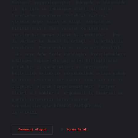
Sistemi” yaygınlaşmıştır. Dünyada ve ülkemizde
iş, gelişim ve inovasyon odaklı şirketler
tarafından uygulanan “Ortaklık Sistemi”,
şirkete değer katan ve bilgi, deneyim ve
birikimleriyle fark yaratan çalışanlara
verilen bir unvan olarak bilinmektedir. -How.
İş partner ne demek? İş ortağı – iş ortağı/iş
ortakları. Partnership ne iş yapar? Ortaklık,
“iki veya daha fazla kuruluşun, hazırladıkları
sözleşme kapsamında güçlerini birleştirerek,
ortak bir iş yürüttükleri ve sözleşmede
belirtilen kriterler çerçevesinde ortaya çıkan
gelirler üzerinde söz sahibi oldukları bir iş
ilişkisi” olarak tanımlanmaktadır. Partner
ticari mi? Konforlu, ergonomik iç tasarımı ve
günlük işlerinizi kolaylaştıran
teknolojileriyle PEUGEOT PARTNER VAN,
işlerinizi…
Partner
Devamını okuyun
Yorum Bırak
Kuruluş
Ne