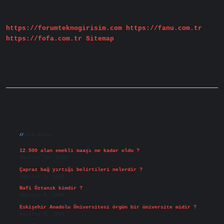
Demek
https://forumteknogirisim.com
https://fanu.com.tr
https://fofa.com.tr
Sitemap
Sidebar
Son Yazılar
12.500 alan emekli maaşı ne kadar oldu ?
Ağustos 10, 2026
Çapraz bağ yırtığı belirtileri nelerdir ?
Ağustos 9, 2026
Nafi Öztanık kimdir ?
Ağustos 8, 2026
Eskişehir Anadolu Üniversitesi örgün bir üniversite midir ?
Ağustos 6, 2026