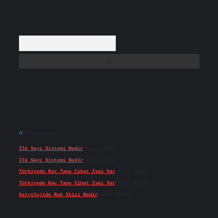
Arama
Son yorumlar
Ilk Sayı Sistemi Nedir
için
admin
Ilk Sayı Sistemi Nedir
için
Karan
Türkiyede Kaç Tane Cihat Ismi Var
için
admin
Türkiyede Kaç Tane Cihat Ismi Var
için
Doğan
Astrolojide Ruh Ikizi Nedir
için
admin