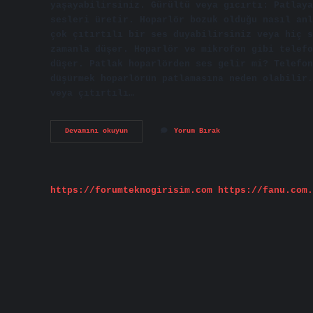
yaşayabilirsiniz. Gürültü veya gıcırtı: Patlaya
sesleri üretir. Hoparlör bozuk olduğu nasıl anl
çok çıtırtılı bir ses duyabilirsiniz veya hiç s
zamanla düşer. Hoparlör ve mikrofon gibi telefo
düşer. Patlak hoparlörden ses gelir mi? Telefon
düşürmek hoparlörün patlamasına neden olabilir.
veya çıtırtılı…
Iphone
Devamını okuyun
Yorum Bırak
Hoparlör
Patlak
Olduğu
Nasıl
Anlaşılır
https://forumteknogirisim.com
https://fanu.com.