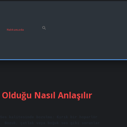
Hakkımızda
Olduğu Nasıl Anlaşılır
Ses kalitesinde bozulma: Kırık bir hoparlör
. Bozuk, çatlak veya boğuk ses gibi sorunlar