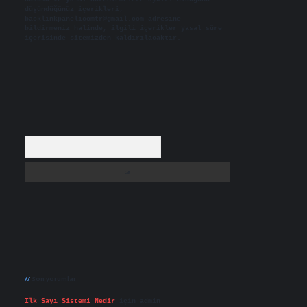
düşündüğünüz içerikleri,
backlinkpanelicomtr@gmail.com
adresine
bildirmeniz halinde, ilgili içerikler yasal süre
içerisinde sitemizden kaldırılacaktır.
Arama
Son yorumlar
Ilk Sayı Sistemi Nedir
için
admin