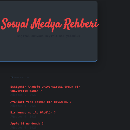
Sosyal Medya Rehberi
Dijital dünyada keyifli bir yolculuk!
Sidebar
ilbet mobil giriş
famecasino
vd casino
betexper.xy
Son Yazılar
Eskişehir Anadolu Üniversitesi örgün bir
üniversite midir ?
Ağustos 6, 2026
Ayakları yere basmak bir deyim mi ?
Ağustos 5, 2026
Bir kumaş ne ile ölçülür ?
Ağustos 4, 2026
Apple SE ne demek ?
Ağustos 4, 2026