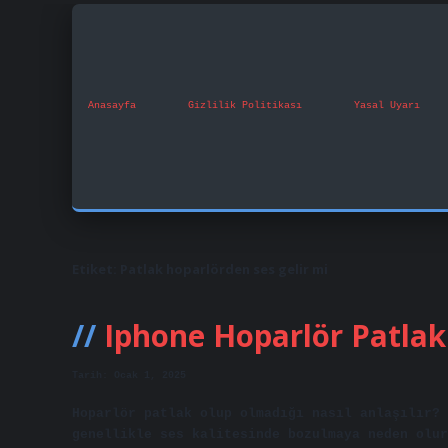
Anasayfa
Gizlilik Politikası
Yasal Uyarı
Etiket:
Patlak hoparlörden ses gelir mi
Iphone Hoparlör Patlak 
Tarih: Ocak 1, 2025
Hoparlör patlak olup olmadığı nasıl anlaşılır? 
genellikle ses kalitesinde bozulmaya neden olur