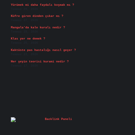
Yürümek mi daha faydalı koşmak mı ?
Temmuz 29, 2026
Küfre giren dinden çıkar mı ?
Temmuz 27, 2026
Mangala’da kale kuralı nedir ?
Temmuz 25, 2026
Klas yer ne demek ?
Temmuz 25, 2026
Kaktüste pas hastalığı nasıl geçer ?
Temmuz 23, 2026
Her şeyin teorisi kurami nedir ?
Temmuz 17, 2026