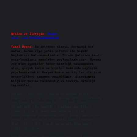
Reklam ve İletişim:
Skype:
live:.cid.575569c608265c69
Yasal Uyarı:
Bu internet sitesi, herhangi bir
marka, kurum veya şahıs şirketi ile hiçbir
bağlantısı bulunmamaktadır. Sitede yalnızca kendi
hazırladığımız makaleler paylaşılmaktadır. Burada
yer alan içerikler haber niteliği taşımamakta
olup, gerçek kurum ve kişiler hakkında paylaşım
yapılmamaktadır. Gerçek kurum ve kişiler ile isim
benzerlikleri tamamen tesadüfidir. Sitemizdeki
bilgiler taslak halindedir ve tavsiye niteliği
taşımazlar.
Sitemiz, 5651 Sayılı Kanun gereğince Bilgi
Teknolojileri ve İletişim Kurumu (BTK) tarafından
onaylanmış bir Yer Sağlayıcı olarak hizmet
vermektedir. Bu nedenle, sitedeki içerikleri
proaktif olarak denetleme veya araştırma
yükümlülüğümüz bulunmamaktadır. Ancak, üyelerimiz
yazdıkları içeriklerin sorumluluğunu taşımakta
olup, siteye üye olarak bu sorumluluğu kabul
etmiş sayılırlar.
Hukuka ve yasal düzenlemelere aykırı olduğunu