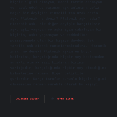
hiçbir ilgisi olmayan, maddi tatmin aramayan
ve hayal gücünde yaşanan aşk anlamına gelir.
Başka bir deyişle: cinsellikten uzak derin
aşk. Platonik ne denir? Platonik aşk nedir?
Platonik aşk, bir diğer deyişle karşılıksız
aşk; aşkı yaşayan ve aşkı için çabalayan bir
kişinin, aşkı yaşamayan ve reddedilme
pozisyonunda olan bir kişiye duyduğu tek
taraflı aşk olarak tanımlanmaktadır4. Platonik
insan ne demek? Platonik aşkın en büyük
belirtisi, karşılığında hiçbir şey beklemeden
sürekli olarak sizi kızdıran birinin
varlığıdır, karşılığında hiçbir şey olmadığını
bilmelerine rağmen. Diğer belirtiler
şunlardır: Karşı tarafın bununla hiçbir ilgisi
olmamasına rağmen sürekli olarak bu kişiyi…
Osmanlıca
Devamını okuyun
Yorum Bırak
Platonik
Ne
Demek