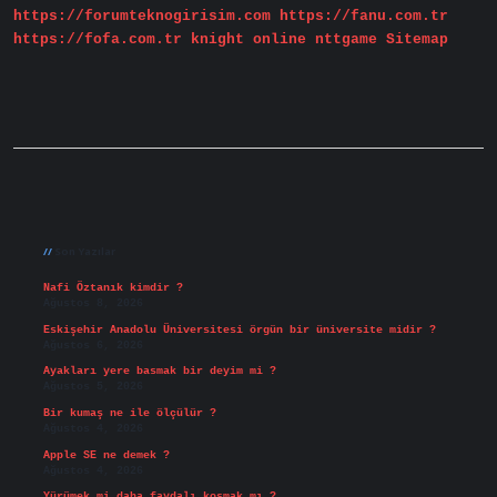
https://forumteknogirisim.com
https://fanu.com.tr
https://fofa.com.tr
knight online
nttgame
Sitemap
Sidebar
Son Yazılar
Nafi Öztanık kimdir ?
Ağustos 8, 2026
Eskişehir Anadolu Üniversitesi örgün bir üniversite midir ?
Ağustos 6, 2026
Ayakları yere basmak bir deyim mi ?
Ağustos 5, 2026
Bir kumaş ne ile ölçülür ?
Ağustos 4, 2026
Apple SE ne demek ?
Ağustos 4, 2026
Yürümek mi daha faydalı koşmak mı ?