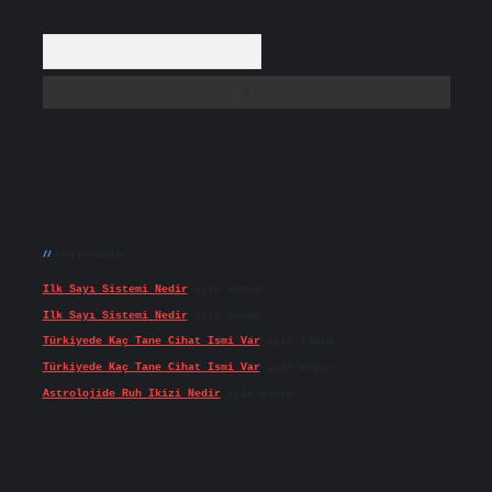
Arama
Son yorumlar
Ilk Sayı Sistemi Nedir
için
admin
Ilk Sayı Sistemi Nedir
için
Karan
Türkiyede Kaç Tane Cihat Ismi Var
için
admin
Türkiyede Kaç Tane Cihat Ismi Var
için
Doğan
Astrolojide Ruh Ikizi Nedir
için
admin