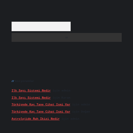
Arama
Son yorumlar
Ilk Sayı Sistemi Nedir
için
admin
Ilk Sayı Sistemi Nedir
için
Karan
Türkiyede Kaç Tane Cihat Ismi Var
için
admin
Türkiyede Kaç Tane Cihat Ismi Var
için
Doğan
Astrolojide Ruh Ikizi Nedir
için
admin