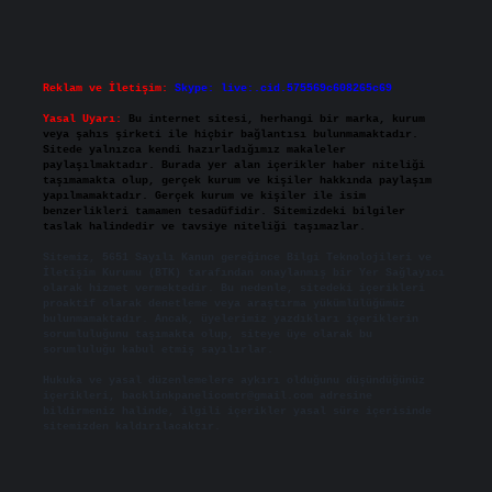
Reklam ve İletişim:
Skype: live:.cid.575569c608265c69
Yasal Uyarı:
Bu internet sitesi, herhangi bir marka, kurum
veya şahıs şirketi ile hiçbir bağlantısı bulunmamaktadır.
Sitede yalnızca kendi hazırladığımız makaleler
paylaşılmaktadır. Burada yer alan içerikler haber niteliği
taşımamakta olup, gerçek kurum ve kişiler hakkında paylaşım
yapılmamaktadır. Gerçek kurum ve kişiler ile isim
benzerlikleri tamamen tesadüfidir. Sitemizdeki bilgiler
taslak halindedir ve tavsiye niteliği taşımazlar.
Sitemiz, 5651 Sayılı Kanun gereğince Bilgi Teknolojileri ve
İletişim Kurumu (BTK) tarafından onaylanmış bir Yer Sağlayıcı
olarak hizmet vermektedir. Bu nedenle, sitedeki içerikleri
proaktif olarak denetleme veya araştırma yükümlülüğümüz
bulunmamaktadır. Ancak, üyelerimiz yazdıkları içeriklerin
sorumluluğunu taşımakta olup, siteye üye olarak bu
sorumluluğu kabul etmiş sayılırlar.
Hukuka ve yasal düzenlemelere aykırı olduğunu düşündüğünüz
içerikleri,
backlinkpanelicomtr@gmail.com
adresine
bildirmeniz halinde, ilgili içerikler yasal süre içerisinde
sitemizden kaldırılacaktır.