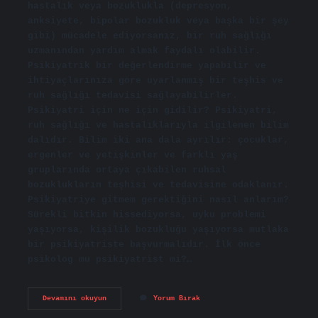
hastalık veya bozuklukla (depresyon,
anksiyete, bipolar bozukluk veya başka bir şey
gibi) mücadele ediyorsanız, bir ruh sağlığı
uzmanından yardım almak faydalı olabilir.
Psikiyatrik bir değerlendirme yapabilir ve
ihtiyaçlarınıza göre uyarlanmış bir teşhis ve
ruh sağlığı tedavisi sağlayabilirler.
Psikiyatri için ne için gidilir? Psikiyatri,
ruh sağlığı ve hastalıklarıyla ilgilenen bilim
dalıdır. Bilim iki ana dala ayrılır: çocuklar,
ergenler ve yetişkinler ve farklı yaş
gruplarında ortaya çıkabilen ruhsal
bozuklukların teşhisi ve tedavisine odaklanır.
Psikiyatriye gitmem gerektiğini nasıl anlarım?
Sürekli bitkin hissediyorsa, uyku problemi
yaşıyorsa, kişilik bozukluğu yaşıyorsa mutlaka
bir psikiyatriste başvurmalıdır. İlk önce
psikolog mu psikiyatrist mi?…
Psikiyatriste
Devamını okuyun
Yorum Bırak
Kimler
Gider