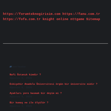
https://forumteknogirisim.com
https://fanu.com.tr
https://fofa.com.tr
knight online
nttgame
Sitemap
Sidebar
Son Yazılar
Nafi Öztanık kimdir ?
Ağustos 8, 2026
Eskişehir Anadolu Üniversitesi örgün bir üniversite midir ?
Ağustos 6, 2026
Ayakları yere basmak bir deyim mi ?
Ağustos 5, 2026
Bir kumaş ne ile ölçülür ?
Ağustos 4, 2026