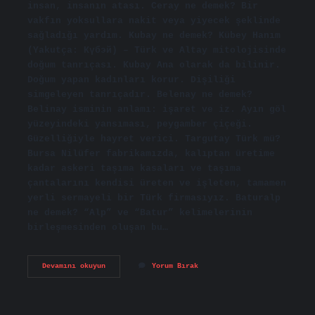
insan, insanın atası. Ceray ne demek? Bir
vakfın yoksullara nakit veya yiyecek şeklinde
sağladığı yardım. Kubay ne demek? Kübey Hanım
(Yakutça: Күбэй) – Türk ve Altay mitolojisinde
doğum tanrıçası. Kubay Ana olarak da bilinir.
Doğum yapan kadınları korur. Dişiliği
simgeleyen tanrıçadır. Belenay ne demek?
Belinay isminin anlamı: işaret ve iz. Ayın göl
yüzeyindeki yansıması, peygamber çiçeği.
Güzelliğiyle hayret verici. Targutay Türk mü?
Bursa Nilüfer fabrikamızda, kalıptan üretime
kadar askeri taşıma kasaları ve taşıma
çantalarını kendisi üreten ve işleten, tamamen
yerli sermayeli bir Türk firmasıyız. Baturalp
ne demek? “Alp” ve “Batur” kelimelerinin
birleşmesinden oluşan bu…
Belgutay
Devamını okuyun
Yorum Bırak
Ne
Demek