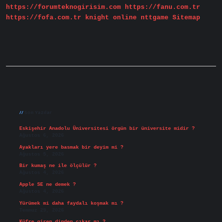
https://forumteknogirisim.com
https://fanu.com.tr
https://fofa.com.tr
knight online
nttgame
Sitemap
Sidebar
Son Yazılar
Eskişehir Anadolu Üniversitesi örgün bir üniversite midir ?
Ağustos 6, 2026
Ayakları yere basmak bir deyim mi ?
Ağustos 5, 2026
Bir kumaş ne ile ölçülür ?
Ağustos 4, 2026
Apple SE ne demek ?
Ağustos 4, 2026
Yürümek mi daha faydalı koşmak mı ?
Temmuz 29, 2026
Küfre giren dinden çıkar mı ?