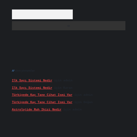
Arama
Son yorumlar
Ilk Sayı Sistemi Nedir
için
admin
Ilk Sayı Sistemi Nedir
için
Karan
Türkiyede Kaç Tane Cihat Ismi Var
için
admin
Türkiyede Kaç Tane Cihat Ismi Var
için
Doğan
Astrolojide Ruh Ikizi Nedir
için
admin