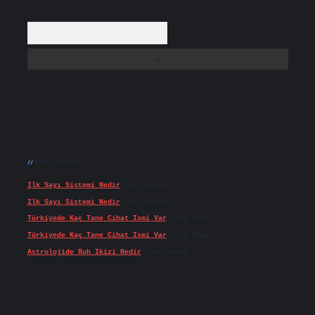
Arama
Son yorumlar
Ilk Sayı Sistemi Nedir
için
admin
Ilk Sayı Sistemi Nedir
için
Karan
Türkiyede Kaç Tane Cihat Ismi Var
için
admin
Türkiyede Kaç Tane Cihat Ismi Var
için
Doğan
Astrolojide Ruh Ikizi Nedir
için
admin