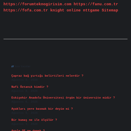
https://forumteknogirisim.com
https://fanu.com.tr
https://fofa.com.tr
knight online
nttgame
Sitemap
Sidebar
Son Yazılar
Çapraz bağ yırtığı belirtileri nelerdir ?
Ağustos 9, 2026
Nafi Öztanık kimdir ?
Ağustos 8, 2026
Eskişehir Anadolu Üniversitesi örgün bir üniversite midir ?
Ağustos 6, 2026
Ayakları yere basmak bir deyim mi ?
Ağustos 5, 2026
Bir kumaş ne ile ölçülür ?
Ağustos 4, 2026
Apple SE ne demek ?