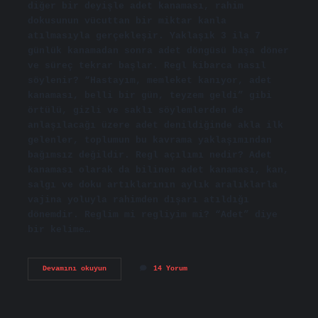
diğer bir deyişle adet kanaması, rahim
dokusunun vücuttan bir miktar kanla
atılmasıyla gerçekleşir. Yaklaşık 3 ila 7
günlük kanamadan sonra adet döngüsü başa döner
ve süreç tekrar başlar. Regl kibarca nasıl
söylenir? “Hastayım, memleket kanıyor, adet
kanaması, belli bir gün, teyzem geldi” gibi
örtülü, gizli ve saklı söylemlerden de
anlaşılacağı üzere adet denildiğinde akla ilk
gelenler, toplumun bu kavrama yaklaşımından
bağımsız değildir. Regl açılımı nedir? Adet
kanaması olarak da bilinen adet kanaması, kan,
salgı ve doku artıklarının aylık aralıklarla
vajina yoluyla rahimden dışarı atıldığı
dönemdir. Reglim mi regliyim mi? “Adet” diye
bir kelime…
Regl
Devamını okuyun
14 Yorum
Nasıl
Telaffuz
Edilir