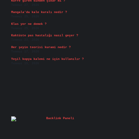
Küfre giren dinden çıkar mı ?
Temmuz 27, 2026
Mangala’da kale kuralı nedir ?
Temmuz 25, 2026
Klas yer ne demek ?
Temmuz 25, 2026
Kaktüste pas hastalığı nasıl geçer ?
Temmuz 23, 2026
Her şeyin teorisi kurami nedir ?
Temmuz 17, 2026
Yeşil kopya kalemi ne için kullanılır ?
Temmuz 15, 2026