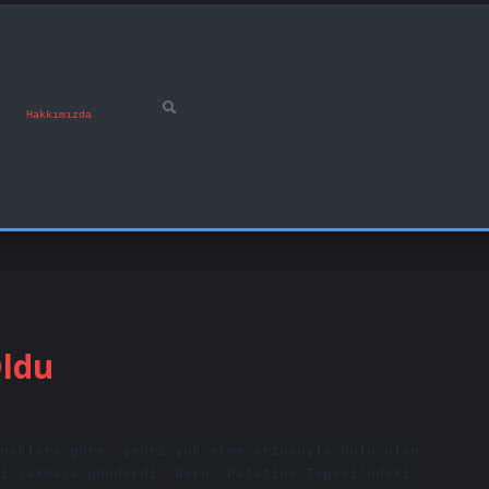
Hakkımızda
Oldu
naklara göre, şehri yok etme arzusuyla dolu olan
i yakmaya gönderdi. Nero, Palatine Tepesi’ndeki