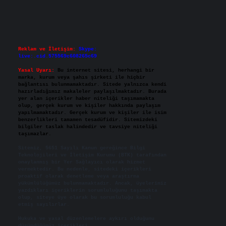
Reklam ve İletişim:
Skype:
live:.cid.575569c608265c69
Yasal Uyarı:
Bu internet sitesi, herhangi bir
marka, kurum veya şahıs şirketi ile hiçbir
bağlantısı bulunmamaktadır. Sitede yalnızca kendi
hazırladığımız makaleler paylaşılmaktadır. Burada
yer alan içerikler haber niteliği taşımamakta
olup, gerçek kurum ve kişiler hakkında paylaşım
yapılmamaktadır. Gerçek kurum ve kişiler ile isim
benzerlikleri tamamen tesadüfidir. Sitemizdeki
bilgiler taslak halindedir ve tavsiye niteliği
taşımazlar.
Sitemiz, 5651 Sayılı Kanun gereğince Bilgi
Teknolojileri ve İletişim Kurumu (BTK) tarafından
onaylanmış bir Yer Sağlayıcı olarak hizmet
vermektedir. Bu nedenle, sitedeki içerikleri
proaktif olarak denetleme veya araştırma
yükümlülüğümüz bulunmamaktadır. Ancak, üyelerimiz
yazdıkları içeriklerin sorumluluğunu taşımakta
olup, siteye üye olarak bu sorumluluğu kabul
etmiş sayılırlar.
Hukuka ve yasal düzenlemelere aykırı olduğunu
düşündüğünüz içerikleri,