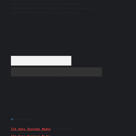
backlinkpanelicomtr@gmail.com
adresine
bildirmeniz halinde, ilgili içerikler yasal süre
içerisinde sitemizden kaldırılacaktır.
Arama
Son yorumlar
Ilk Sayı Sistemi Nedir
için
admin