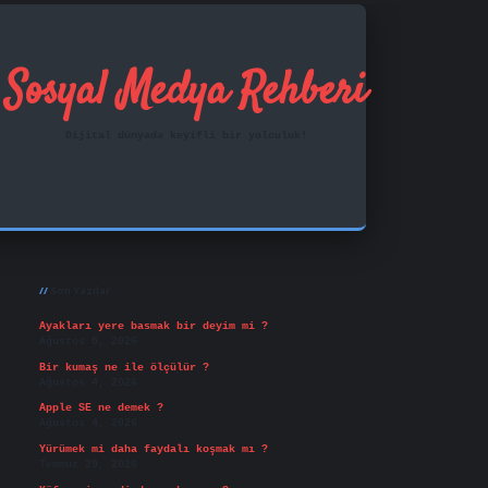
Sosyal Medya Rehberi
Dijital dünyada keyifli bir yolculuk!
Sidebar
ilbet mobil giriş
famecasino
vd casino
betexper.xy
Son Yazılar
Ayakları yere basmak bir deyim mi ?
Ağustos 5, 2026
Bir kumaş ne ile ölçülür ?
Ağustos 4, 2026
Apple SE ne demek ?
Ağustos 4, 2026
Yürümek mi daha faydalı koşmak mı ?
Temmuz 29, 2026