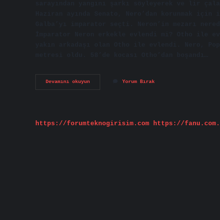
sarayından yangını şarkı söyleyerek ve lir çala
Haziran ayında Senato, Nero’dan korunmak için i
Galba’yı imparator seçti. Neron’in mezarı nered
İmparator Neron erkekle evlendi mi? Otho ile ev
yakın arkadaşı olan Otho ile evlendi. Nero, Pop
metresi oldu. 58’de kocası Otho’dan boşandı…
Imparator
Devamını okuyun
Yorum Bırak
Nero
Nasıl
Oldu
https://forumteknogirisim.com
https://fanu.com.