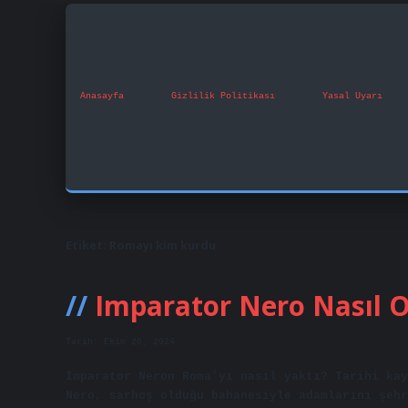
Anasayfa
Gizlilik Politikası
Yasal Uyarı
Etiket:
Romayı kim kurdu
Imparator Nero Nasıl 
Tarih: Ekim 20, 2024
İmparator Neron Roma’yı nasıl yaktı? Tarihi kay
Nero, sarhoş olduğu bahanesiyle adamlarını şehr