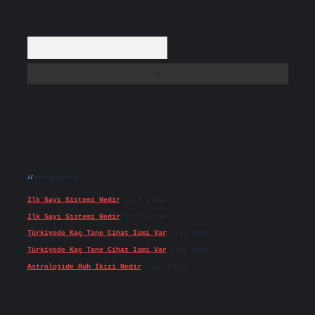
Arama
Son yorumlar
Ilk Sayı Sistemi Nedir
için
admin
Ilk Sayı Sistemi Nedir
için
Karan
Türkiyede Kaç Tane Cihat Ismi Var
için
admin
Türkiyede Kaç Tane Cihat Ismi Var
için
Doğan
Astrolojide Ruh Ikizi Nedir
için
admin