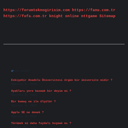
Inanır
https://forumteknogirisim.com
https://fanu.com.tr
https://fofa.com.tr
knight online
nttgame
Sitemap
Sidebar
Son Yazılar
Eskişehir Anadolu Üniversitesi örgün bir üniversite midir ?
Ağustos 6, 2026
Ayakları yere basmak bir deyim mi ?
Ağustos 5, 2026
Bir kumaş ne ile ölçülür ?
Ağustos 4, 2026
Apple SE ne demek ?
Ağustos 4, 2026
Yürümek mi daha faydalı koşmak mı ?
Temmuz 29, 2026