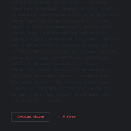
dinsel inançların yaygın olduğu, toplumun
sınıflara ayrıldığı, dönemin en büyük tiyatro
ve mimarlık eserlerinin ortaya konulduğu Antik
Yunan uygarlığının gelişimi, MÖ 27 yılında
Augustus Sezar’ın Yunanistan’ı Achaea eyaleti
olarak Roma İmparatorluğu’na bağlamasıyla
sekteye uğradı. Yunanların dini nedir? Nüfusun
%98’i Yunan Ortodoks inancına sahiptir (Rum
Ortodoks %98, Müslümanlar %1,3, diğerleri %0).
Yunan mitolojisi din mi? Yunan mitolojisi
yalnızca dünyanın yaratılışı ve Antik
Yunan’daki tanrı, tanrıça ve kahramanların
yaşamları hakkındaki mitleri ve öğretileri
içermekle kalmaz, aynı zamanda Antik Yunan
dininin de çekirdeğini oluşturur. Antik Yunan
ve Roma hangi dine inanır? Antik Roma’daki
din, kökenleri büyük…
Antik
Devamını okuyun
6 Yorum
Yunan
Hangi
Dine