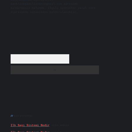
backlinkpanelicomtr@gmail.com
adresine
bildirmeniz halinde, ilgili içerikler yasal süre
içerisinde sitemizden kaldırılacaktır.
Arama
Son yorumlar
Ilk Sayı Sistemi Nedir
için
admin