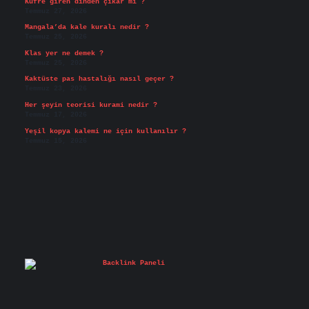
Küfre giren dinden çıkar mı ?
Temmuz 27, 2026
Mangala’da kale kuralı nedir ?
Temmuz 25, 2026
Klas yer ne demek ?
Temmuz 25, 2026
Kaktüste pas hastalığı nasıl geçer ?
Temmuz 23, 2026
Her şeyin teorisi kurami nedir ?
Temmuz 17, 2026
Yeşil kopya kalemi ne için kullanılır ?
Temmuz 15, 2026