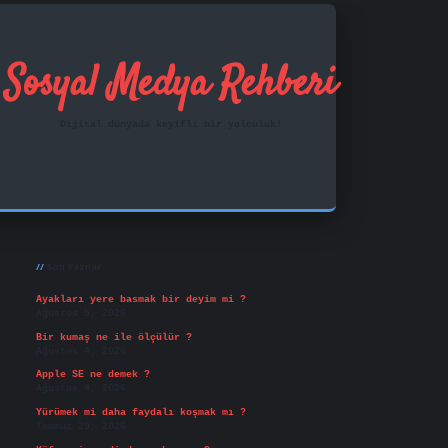
Sosyal Medya Rehberi
Dijital dünyada keyifli bir yolculuk!
Sidebar
ilbet mobil giriş
famecasino
vd casino
betex
Son Yazılar
Ayakları yere basmak bir deyim mi ?
Ağustos 5, 2026
Bir kumaş ne ile ölçülür ?
Ağustos 4, 2026
Apple SE ne demek ?
Ağustos 4, 2026
Yürümek mi daha faydalı koşmak mı ?
Temmuz 29, 2026