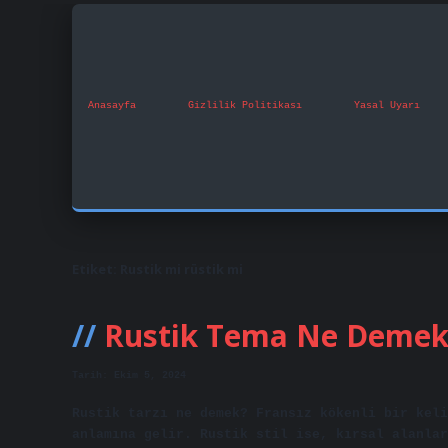
Anasayfa
Gizlilik Politikası
Yasal Uyarı
Etiket:
Rustik mi rüstik mi
Rustik Tema Ne Deme
Tarih: Ekim 5, 2024
Rustik tarzı ne demek? Fransız kökenli bir keli
anlamına gelir. Rustik stil ise, kırsal alanlar