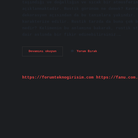
taşındığı ve doğallığın ve sıcak bir atmosferin
açıklanmaktadır. Rustik görünüm ne demek? Kavra
dekorasyon açısından da bu tanımlara yakındır. 
karakterize edilir. Rustik tarzda da buna çok b
nedir? Kelimenin bu anlamına bakarak, rustik st
dair aslında bir fikir edinebilirsiniz.…
Rustik
Devamını okuyun
Yorum Bırak
Tema
Ne
Demek
https://forumteknogirisim.com
https://fanu.com.