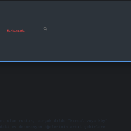
Hakkımızda
k
me olan rustik, birçok dilde “kırsal veya köy”
daki ev dekorasyon öğelerinin artık şehirlere