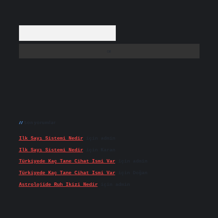
Arama
Son yorumlar
Ilk Sayı Sistemi Nedir
için
admin
Ilk Sayı Sistemi Nedir
için
Karan
Türkiyede Kaç Tane Cihat Ismi Var
için
admin
Türkiyede Kaç Tane Cihat Ismi Var
için
Doğan
Astrolojide Ruh Ikizi Nedir
için
admin