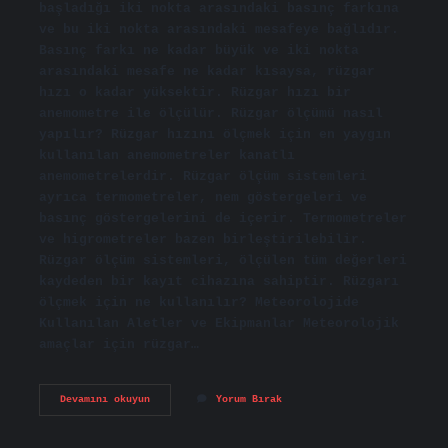
başladığı iki nokta arasındaki basınç farkına
ve bu iki nokta arasındaki mesafeye bağlıdır.
Basınç farkı ne kadar büyük ve iki nokta
arasındaki mesafe ne kadar kısaysa, rüzgar
hızı o kadar yüksektir. Rüzgar hızı bir
anemometre ile ölçülür. Rüzgar ölçümü nasıl
yapılır? Rüzgar hızını ölçmek için en yaygın
kullanılan anemometreler kanatlı
anemometrelerdir. Rüzgar ölçüm sistemleri
ayrıca termometreler, nem göstergeleri ve
basınç göstergelerini de içerir. Termometreler
ve higrometreler bazen birleştirilebilir.
Rüzgar ölçüm sistemleri, ölçülen tüm değerleri
kaydeden bir kayıt cihazına sahiptir. Rüzgarı
ölçmek için ne kullanılır? Meteorolojide
Kullanılan Aletler ve Ekipmanlar Meteorolojik
amaçlar için rüzgar…
Rüzgâr
Devamını okuyun
Yorum Bırak
Nedir
Nasıl
Ölçülür