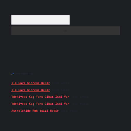
Arama
Son yorumlar
Ilk Sayı Sistemi Nedir
için
admin
Ilk Sayı Sistemi Nedir
için
Karan
Türkiyede Kaç Tane Cihat Ismi Var
için
admin
Türkiyede Kaç Tane Cihat Ismi Var
için
Doğan
Astrolojide Ruh Ikizi Nedir
için
admin