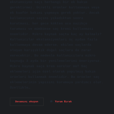
ekstansiyon saçı herhangi bir ek bakım
gerektirmez. Ücretli ürünler kullanmaya veya
ek kuaför bakımı yapmaya gerek yoktur. Ancak
kullanıcının saçını yıkadıktan sonra
kurutması, her gece kökten uca nazikçe
taraması ve mümkünse saç kremi kullanması
önemlidir. Mikro kaynak saçta kaç ay kalmalı?
Kullanıcılar ekstansiyonları üç aydan fazla
kullanmaya devam ederse, ekilen saçlarda
oluşan karışıklık doğal saçlara da zarar
verecektir. Bu nedenle kullanıcılara mikro
kaynağı 3 ayda bir yenilemelerini öneriyoruz.
Mikro kaynak saça krem sürülür mü? Saç
eklemeleri için özel olarak yapılmış bakım
ürünleri kullanmak önemlidir. Bu ürünler saç
eklemelerinin yapısını korumaya yardımcı olur.
Özellikle…
Mikro
Devamını okuyun
Yorum Bırak
Kaynak
Bakimi
Nasil