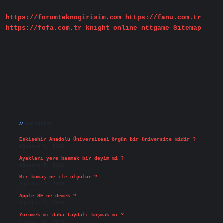
Yapilir
https://forumteknogirisim.com
https://fanu.com.tr
https://fofa.com.tr
knight online
nttgame
Sitemap
Sidebar
Son Yazılar
Eskişehir Anadolu Üniversitesi örgün bir üniversite midir ?
Ağustos 6, 2026
Ayakları yere basmak bir deyim mi ?
Ağustos 5, 2026
Bir kumaş ne ile ölçülür ?
Ağustos 4, 2026
Apple SE ne demek ?
Ağustos 4, 2026
Yürümek mi daha faydalı koşmak mı ?
Temmuz 29, 2026