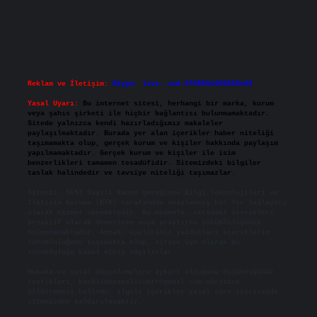
Reklam ve İletişim:
Skype: live:.cid.575569c608265c69
Yasal Uyarı:
Bu internet sitesi, herhangi bir marka, kurum
veya şahıs şirketi ile hiçbir bağlantısı bulunmamaktadır.
Sitede yalnızca kendi hazırladığımız makaleler
paylaşılmaktadır. Burada yer alan içerikler haber niteliği
taşımamakta olup, gerçek kurum ve kişiler hakkında paylaşım
yapılmamaktadır. Gerçek kurum ve kişiler ile isim
benzerlikleri tamamen tesadüfidir. Sitemizdeki bilgiler
taslak halindedir ve tavsiye niteliği taşımazlar.
Sitemiz, 5651 Sayılı Kanun gereğince Bilgi Teknolojileri ve
İletişim Kurumu (BTK) tarafından onaylanmış bir Yer Sağlayıcı
olarak hizmet vermektedir. Bu nedenle, sitedeki içerikleri
proaktif olarak denetleme veya araştırma yükümlülüğümüz
bulunmamaktadır. Ancak, üyelerimiz yazdıkları içeriklerin
sorumluluğunu taşımakta olup, siteye üye olarak bu
sorumluluğu kabul etmiş sayılırlar.
Hukuka ve yasal düzenlemelere aykırı olduğunu düşündüğünüz
içerikleri,
backlinkpanelicomtr@gmail.com
adresine
bildirmeniz halinde, ilgili içerikler yasal süre içerisinde
sitemizden kaldırılacaktır.