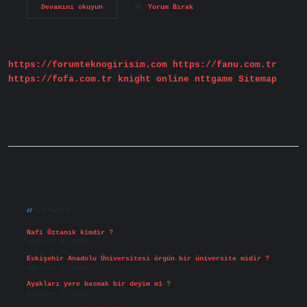
2024
Devamını okuyun
Yorum Bırak
Atama
Sonuçları
Ne
Zaman
Açıklanacak
https://forumteknogirisim.com
https://fanu.com.tr
https://fofa.com.tr
knight online
nttgame
Sitemap
Sidebar
Son Yazılar
Nafi Öztanık kimdir ?
Ağustos 8, 2026
Eskişehir Anadolu Üniversitesi örgün bir üniversite midir ?
Ağustos 6, 2026
Ayakları yere basmak bir deyim mi ?
Ağustos 5, 2026