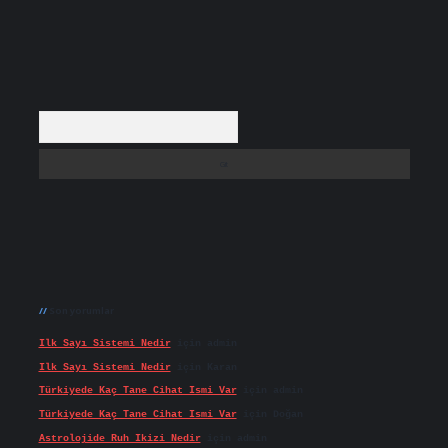
Arama
Son yorumlar
Ilk Sayı Sistemi Nedir
için
admin
Ilk Sayı Sistemi Nedir
için
Karan
Türkiyede Kaç Tane Cihat Ismi Var
için
admin
Türkiyede Kaç Tane Cihat Ismi Var
için
Doğan
Astrolojide Ruh Ikizi Nedir
için
admin