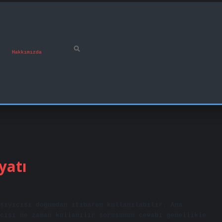
Hakkımızda
yatı
şıyıcısı doğumdan itibaren kullanılabilir. Ana
cısı ne zaman kullanılır sorusunun cevabı genellikle