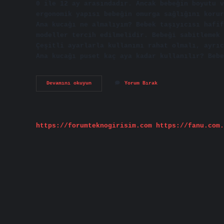
0 ile 12 ay arasındadır. Ancak bebeğin boyutu v
ergonomik yapısı bebeğin omurga sağlığını korur
Ana kucağı ne almalıyım? Bebek taşıyıcısı hafif
modeller tercih edilmelidir. Bebeği sabitlemek 
Çeşitli ayarlarla kullanımı rahat olmalı, ayrıc
Ana kucağı puset kaç aya kadar kullanılır? Bebe
Ana
Devamını okuyun
Yorum Bırak
Kucağı
Ne
Kadar
Fiyatı
https://forumteknogirisim.com
https://fanu.com.