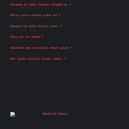
Yürümek mi daha faydalı koşmak mı ?
Temmuz 29, 2026
Küfre giren dinden çıkar mı ?
Temmuz 27, 2026
Mangala’da kale kuralı nedir ?
Temmuz 25, 2026
Klas yer ne demek ?
Temmuz 25, 2026
Kaktüste pas hastalığı nasıl geçer ?
Temmuz 23, 2026
Her şeyin teorisi kurami nedir ?
Temmuz 17, 2026