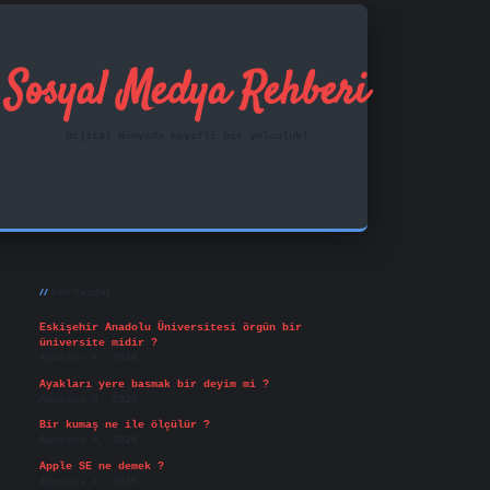
Sosyal Medya Rehberi
Dijital dünyada keyifli bir yolculuk!
Sidebar
ilbet mobil giriş
famecasino
vd casino
betexper.xy
Son Yazılar
Eskişehir Anadolu Üniversitesi örgün bir
üniversite midir ?
Ağustos 6, 2026
Ayakları yere basmak bir deyim mi ?
Ağustos 5, 2026
Bir kumaş ne ile ölçülür ?
Ağustos 4, 2026
Apple SE ne demek ?
Ağustos 4, 2026