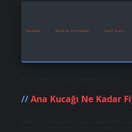
Anasayfa
Gizlilik Politikası
Yasal Uyarı
Etiket:
Sallanır ana kucağı kaç aylıkken kullanılır
Ana Kucağı Ne Kadar Fi
Tarih: Ekim 5, 2024
Bebek kaç aylıkken ana kucağına konur? Bebek ta
kucağı kaç haftalıkken kullanılır? Bebek taşıyı