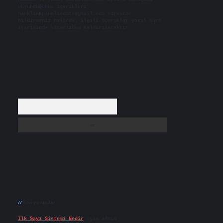
düşündüğünüz içerikleri,
backlinkpanelicomtr@gmail.com
adresine
bildirmeniz halinde, ilgili içerikler yasal süre
içerisinde sitemizden kaldırılacaktır.
Arama
Son yorumlar
Ilk Sayı Sistemi Nedir
için
admin