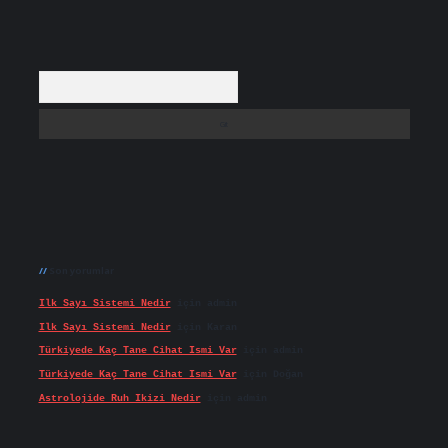
Arama
Son yorumlar
Ilk Sayı Sistemi Nedir
için
admin
Ilk Sayı Sistemi Nedir
için
Karan
Türkiyede Kaç Tane Cihat Ismi Var
için
admin
Türkiyede Kaç Tane Cihat Ismi Var
için
Doğan
Astrolojide Ruh Ikizi Nedir
için
admin