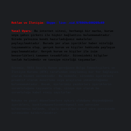
Reklam ve İletişim:
Skype: live:.cid.575569c608265c69
Yasal Uyarı:
Bu internet sitesi, herhangi bir marka, kurum
veya şahıs şirketi ile hiçbir bağlantısı bulunmamaktadır.
Sitede yalnızca kendi hazırladığımız makaleler
paylaşılmaktadır. Burada yer alan içerikler haber niteliği
taşımamakta olup, gerçek kurum ve kişiler hakkında paylaşım
yapılmamaktadır. Gerçek kurum ve kişiler ile isim
benzerlikleri tamamen tesadüfidir. Sitemizdeki bilgiler
taslak halindedir ve tavsiye niteliği taşımazlar.
Sitemiz, 5651 Sayılı Kanun gereğince Bilgi Teknolojileri ve
İletişim Kurumu (BTK) tarafından onaylanmış bir Yer Sağlayıcı
olarak hizmet vermektedir. Bu nedenle, sitedeki içerikleri
proaktif olarak denetleme veya araştırma yükümlülüğümüz
bulunmamaktadır. Ancak, üyelerimiz yazdıkları içeriklerin
sorumluluğunu taşımakta olup, siteye üye olarak bu
sorumluluğu kabul etmiş sayılırlar.
Hukuka ve yasal düzenlemelere aykırı olduğunu düşündüğünüz
içerikleri,
backlinkpanelicomtr@gmail.com
adresine
bildirmeniz halinde, ilgili içerikler yasal süre içerisinde
sitemizden kaldırılacaktır.