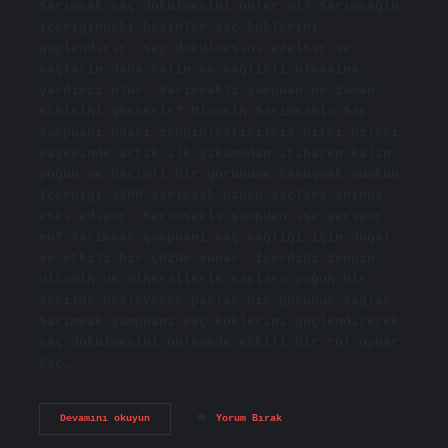
Sarımsak saç dökülmesini önler mi? Sarımsağın
içeriğindeki besinler saç köklerini
güçlendirir, saç dökülmesini azaltır ve
saçların daha kalın ve sağlıklı olmasına
yardımcı olur. Sarımsaklı şampuan ne zaman
etkisini gösterir? Bioxcin Sarımsaklı Saç
Şampuanı’ndaki zenginleştirilmiş bitki özleri
sayesinde artık ilk yıkamadan itibaren kalın,
yoğun ve hacimli bir görünüme kavuşmak mümkün.
İçerdiği %100 sarımsak özütü saçlara anında
etki ediyor. Sarımsaklı şampuan işe yarıyor
mu? Sarımsak şampuanı saç sağlığı için doğal
ve etkili bir çözüm sunar. İçerdiği zengin
vitamin ve minerallerle saçları yoğun bir
şekilde besleyerek parlak bir görünüm sağlar.
Sarımsak şampuanı saç köklerini güçlendirerek
saç dökülmesini önlemede etkili bir rol oynar.
Saç…
Sarımsaklı
Devamını okuyun
Yorum Bırak
Şampuan
Saç