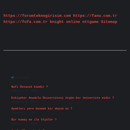
Dökülmesine
Iyi
Gelir
https://forumteknogirisim.com
https://fanu.com.tr
Mi
https://fofa.com.tr
knight online
nttgame
Sitemap
Sidebar
Son Yazılar
Nafi Öztanık kimdir ?
Ağustos 8, 2026
Eskişehir Anadolu Üniversitesi örgün bir üniversite midir ?
Ağustos 6, 2026
Ayakları yere basmak bir deyim mi ?
Ağustos 5, 2026
Bir kumaş ne ile ölçülür ?
Ağustos 4, 2026