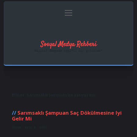
menüyü
Anasayfa
Gizlilik Politikası
aç
Yasal Uyarı
Hakkımızda
Sosyal Medya Rehberi
Dijital dünyada keyifli bir yolculuk!
Etiket:
Sarımsaklı şampuan işe yarıyor mu
Sarımsaklı Şampuan Saç Dökülmesine Iyi
Gelir Mi
Tarih: Ekim 6, 2024