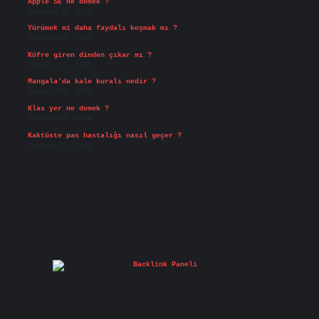
Apple SE ne demek ?
Ağustos 4, 2026
Yürümek mi daha faydalı koşmak mı ?
Temmuz 29, 2026
Küfre giren dinden çıkar mı ?
Temmuz 27, 2026
Mangala’da kale kuralı nedir ?
Temmuz 25, 2026
Klas yer ne demek ?
Temmuz 25, 2026
Kaktüste pas hastalığı nasıl geçer ?
Temmuz 23, 2026