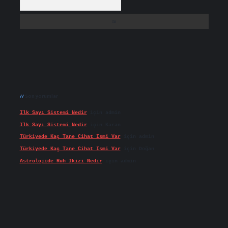
Son yorumlar
Ilk Sayı Sistemi Nedir
için
admin
Ilk Sayı Sistemi Nedir
için
Karan
Türkiyede Kaç Tane Cihat Ismi Var
için
admin
Türkiyede Kaç Tane Cihat Ismi Var
için
Doğan
Astrolojide Ruh Ikizi Nedir
için
admin