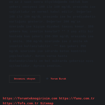
en az 2 saat sonra ölçüldüğünde tokluk kan
şekeri seviyesi 100 ile 140 mg/dL arasında ise
sağlıklıdır ve normal kabul edilir. Değerler
140 ile 199 mg/dL arasında ise bu prediyabetin
varlığını gösterir. Değerler 200 mg’ın
üzerinde ise kişiye diyabet tanısı konur. 350
şekere kaç insülin konulur? ** 7 yaş altı bir
hastada kan şekeri 250-350 mg/dL arasında ise
1 ünite, 350 mg/dL üzerinde ise 2 ünite ek
insülin kullanılabilir. ** Kan şekeri 350
mg/dL üzerinde ise idrarda keton kontrolü
yapılmalıdır. Keton varsa hasta
dinlendirilmeli ve bol miktarda şekersiz sıvı
içilmelidir. Ayrıca insülin…
Tokluk
Devamını okuyun
Yorum Bırak
Kan
Şekeri
300
Olursa
Ne
https://forumteknogirisim.com
https://fanu.com.tr
Olur
https://fofa.com.tr
Sitemap