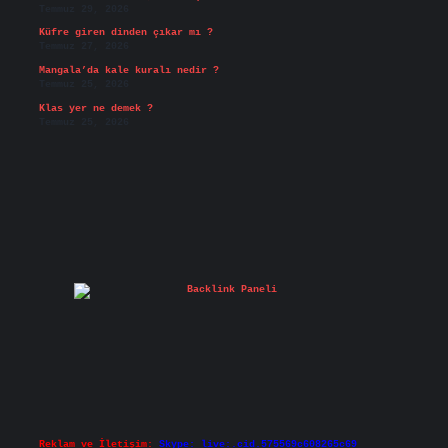
Temmuz 29, 2026
Küfre giren dinden çıkar mı ?
Temmuz 27, 2026
Mangala’da kale kuralı nedir ?
Temmuz 25, 2026
Klas yer ne demek ?
Temmuz 25, 2026
Reklam ve İletişim:
Skype: live:.cid.575569c608265c69