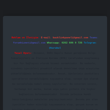
asino
betexper.xyz
betci
betci.bet
https://betci.co/
https://
Reklam ve İletişim:
E-mail:
backlinkpaneli@gmail.com
Teams:
forumhizmeti@gmail.com
Whatsapp: 0262 606 0 726
Telegram:
@karabul
Yasal Uyarı:
Sitemiz, 5651 Sayılı Kanun gereğince Bilgi
Teknolojileri ve İletişim Kurumu (BTK) tarafından onaylanmış
bir Yer Sağlayıcı olarak hizmet vermektedir. Bu nedenle,
sitedeki içerikleri proaktif olarak denetleme veya araştırma
yükümlülüğümüz bulunmamaktadır. Ancak, üyelerimiz yazdıkları
içeriklerin sorumluluğunu taşımakta olup, siteye üye olarak
bu sorumluluğu kabul etmiş sayılırlar. Bu internet sitesi,
herhangi bir marka, kurum veya şahıs şirketi ile hiçbir
bağlantısı bulunmamaktadır. Sitede yalnızca kendi
hazırladığımız makaleler paylaşılmaktadır. Burada yer alan
içerikler haber niteliği taşımamakta olup, gerçek kurum ve
kişiler hakkında paylaşım yapılmamaktadır. Gerçek kurum ve