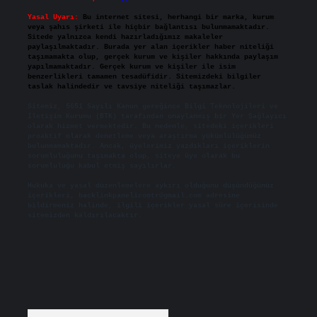
Yasal Uyarı:
Bu internet sitesi, herhangi bir marka, kurum
veya şahıs şirketi ile hiçbir bağlantısı bulunmamaktadır.
Sitede yalnızca kendi hazırladığımız makaleler
paylaşılmaktadır. Burada yer alan içerikler haber niteliği
taşımamakta olup, gerçek kurum ve kişiler hakkında paylaşım
yapılmamaktadır. Gerçek kurum ve kişiler ile isim
benzerlikleri tamamen tesadüfidir. Sitemizdeki bilgiler
taslak halindedir ve tavsiye niteliği taşımazlar.
Sitemiz, 5651 Sayılı Kanun gereğince Bilgi Teknolojileri ve
İletişim Kurumu (BTK) tarafından onaylanmış bir Yer Sağlayıcı
olarak hizmet vermektedir. Bu nedenle, sitedeki içerikleri
proaktif olarak denetleme veya araştırma yükümlülüğümüz
bulunmamaktadır. Ancak, üyelerimiz yazdıkları içeriklerin
sorumluluğunu taşımakta olup, siteye üye olarak bu
sorumluluğu kabul etmiş sayılırlar.
Hukuka ve yasal düzenlemelere aykırı olduğunu düşündüğünüz
içerikleri,
backlinkpanelicomtr@gmail.com
adresine
bildirmeniz halinde, ilgili içerikler yasal süre içerisinde
sitemizden kaldırılacaktır.
Arama