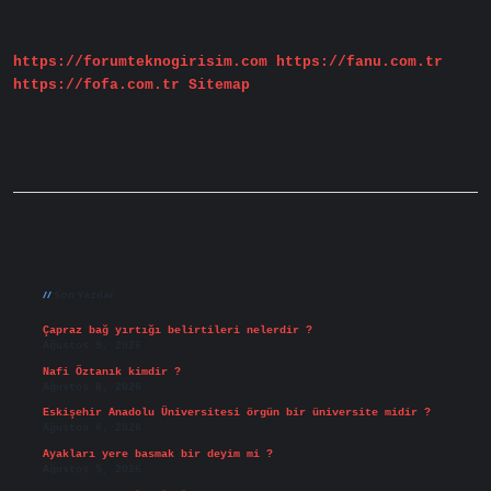
Nedir
https://forumteknogirisim.com
https://fanu.com.tr
https://fofa.com.tr
Sitemap
Sidebar
Son Yazılar
Çapraz bağ yırtığı belirtileri nelerdir ?
Ağustos 9, 2026
Nafi Öztanık kimdir ?
Ağustos 8, 2026
Eskişehir Anadolu Üniversitesi örgün bir üniversite midir ?
Ağustos 6, 2026
Ayakları yere basmak bir deyim mi ?
Ağustos 5, 2026