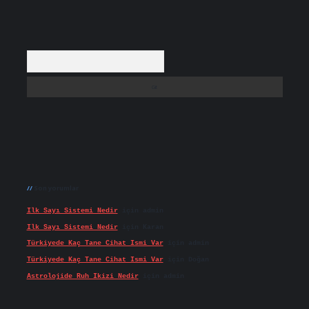
Arama
Son yorumlar
Ilk Sayı Sistemi Nedir
için
admin
Ilk Sayı Sistemi Nedir
için
Karan
Türkiyede Kaç Tane Cihat Ismi Var
için
admin
Türkiyede Kaç Tane Cihat Ismi Var
için
Doğan
Astrolojide Ruh Ikizi Nedir
için
admin