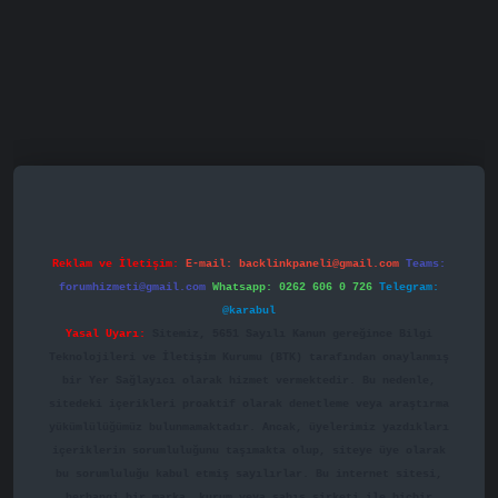
Reklam ve İletişim:
E-mail:
backlinkpaneli@gmail.com
Teams:
forumhizmeti@gmail.com
Whatsapp: 0262 606 0 726
Telegram:
@karabul
Yasal Uyarı:
Sitemiz, 5651 Sayılı Kanun gereğince Bilgi
Teknolojileri ve İletişim Kurumu (BTK) tarafından onaylanmış
bir Yer Sağlayıcı olarak hizmet vermektedir. Bu nedenle,
sitedeki içerikleri proaktif olarak denetleme veya araştırma
yükümlülüğümüz bulunmamaktadır. Ancak, üyelerimiz yazdıkları
içeriklerin sorumluluğunu taşımakta olup, siteye üye olarak
bu sorumluluğu kabul etmiş sayılırlar. Bu internet sitesi,
herhangi bir marka, kurum veya şahıs şirketi ile hiçbir