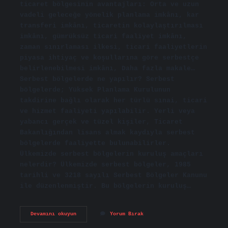
ticaret bölgesinin avantajları: Orta ve uzun
vadeli geleceğe yönelik planlama imkânı, kar
transferi imkânı, ticaretin kolaylaştırılması
imkânı, gümrüksüz ticari faaliyet imkânı,
zaman sınırlaması ilkesi, ticari faaliyetlerin
piyasa ihtiyaç ve koşullarına göre serbestçe
belirlenebilmesi imkânı, Daha fazla makale…
Serbest bölgelerde ne yapılır? Serbest
bölgelerde; Yüksek Planlama Kurulunun
takdirine bağlı olarak her türlü sınai, ticari
ve hizmet faaliyeti yapılabilir. Yerli veya
yabancı gerçek ve tüzel kişiler, Ticaret
Bakanlığından lisans almak kaydıyla serbest
bölgelerde faaliyette bulunabilirler.
Ülkemizde serbest bölgelerin kuruluş amaçları
nelerdir? Ülkemizde serbest bölgeler, 1985
tarihli ve 3218 sayılı Serbest Bölgeler Kanunu
ile düzenlenmiştir. Bu bölgelerin kuruluş…
Serbest
Devamını okuyun
Yorum Bırak
Bölgelerin
Amacı