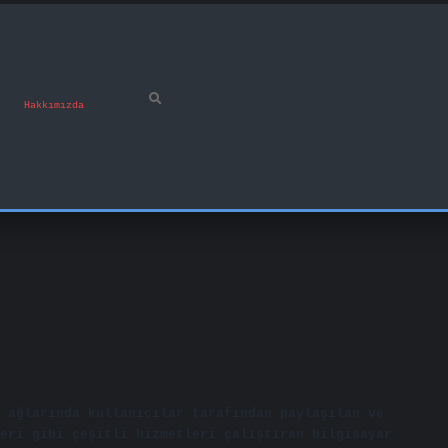
Hakkımızda
 ağlarında kullanıcılar tarafından paylaşılan ve
eri gibi çeşitli hizmetleri çalıştıran bilgisayar