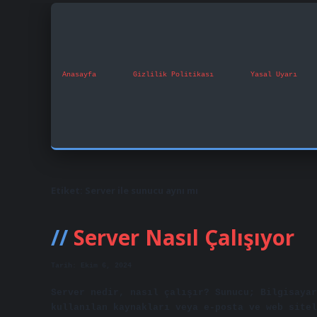
Anasayfa
Gizlilik Politikası
Yasal Uyarı
Etiket:
Server ile sunucu aynı mı
Server Nasıl Çalışıyor
Tarih: Ekim 6, 2024
Server nedir, nasıl çalışır? Sunucu; Bilgisayar
kullanılan kaynakları veya e-posta ve web sitel