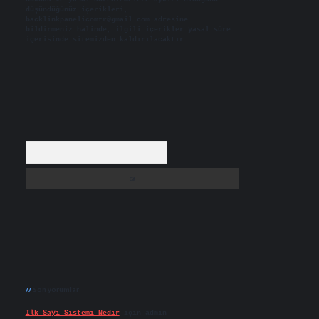
düşündüğünüz içerikleri,
backlinkpanelicomtr@gmail.com
adresine
bildirmeniz halinde, ilgili içerikler yasal süre
içerisinde sitemizden kaldırılacaktır.
Arama
Son yorumlar
Ilk Sayı Sistemi Nedir
için
admin