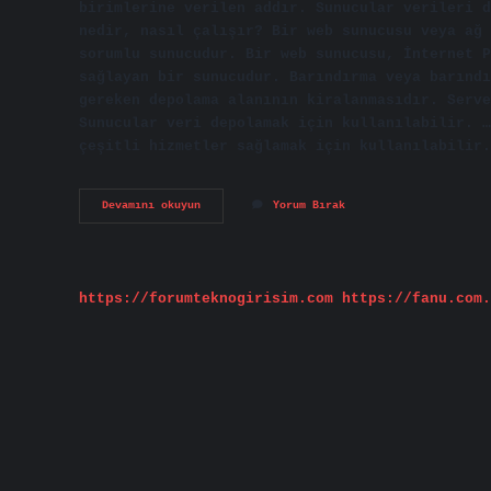
birimlerine verilen addır. Sunucular verileri d
nedir, nasıl çalışır? Bir web sunucusu veya ağ 
sorumlu sunucudur. Bir web sunucusu, İnternet P
sağlayan bir sunucudur. Barındırma veya barındı
gereken depolama alanının kiralanmasıdır. Serve
Sunucular veri depolamak için kullanılabilir. …
çeşitli hizmetler sağlamak için kullanılabilir.
Server
Devamını okuyun
Yorum Bırak
Nasıl
Çalışıyor
https://forumteknogirisim.com
https://fanu.com.