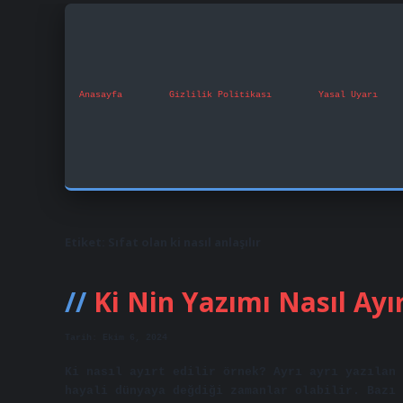
Anasayfa
Gizlilik Politikası
Yasal Uyarı
Etiket:
Sıfat olan ki nasıl anlaşılır
Ki Nin Yazımı Nasıl Ayırt
Tarih: Ekim 6, 2024
Ki nasıl ayırt edilir örnek? Ayrı ayrı yazılan 
hayali dünyaya değdiği zamanlar olabilir. Bazı 