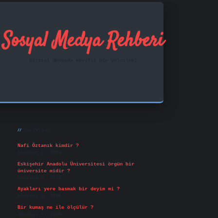
Sosyal Medya Rehberi
Dijital dünyada keyifli bir yolculuk!
Sidebar
ilbet mobil giriş
famecasino
vd casino
betexper.xy
Son Yazılar
Nafi Öztanık kimdir ?
Ağustos 8, 2026
Eskişehir Anadolu Üniversitesi örgün bir
üniversite midir ?
Ağustos 6, 2026
Ayakları yere basmak bir deyim mi ?
Ağustos 5, 2026
Bir kumaş ne ile ölçülür ?
Ağustos 4, 2026