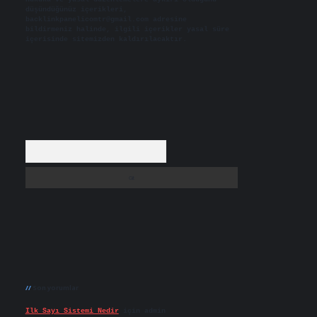
düşündüğünüz içerikleri,
backlinkpanelicomtr@gmail.com
adresine
bildirmeniz halinde, ilgili içerikler yasal süre
içerisinde sitemizden kaldırılacaktır.
Arama
Son yorumlar
Ilk Sayı Sistemi Nedir
için
admin