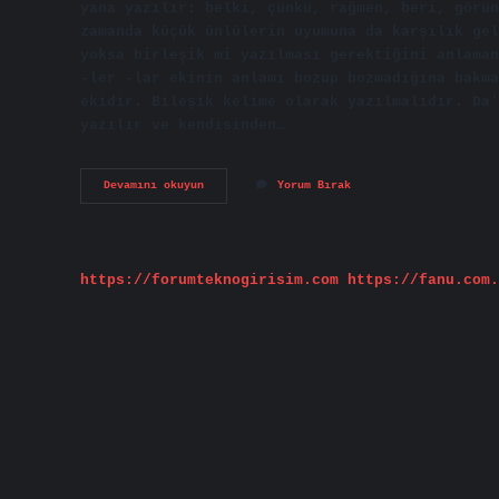
yana yazılır: belki, çünkü, rağmen, beri, görün
zamanda küçük ünlülerin uyumuna da karşılık gel
yoksa birleşik mi yazılması gerektiğini anlaman
-ler -lar ekinin anlamı bozup bozmadığına bakma
ekidir. Bileşik kelime olarak yazılmalıdır. Da’
yazılır ve kendisinden…
Ki
Devamını okuyun
Yorum Bırak
Nin
Yazımı
Nasıl
Ayırt
Edilir
https://forumteknogirisim.com
https://fanu.com.
3
Sınıf