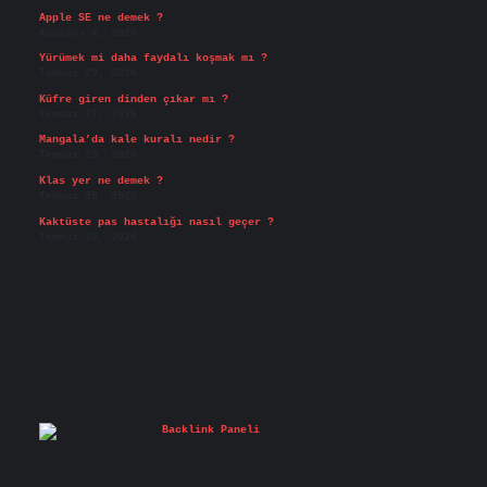
Apple SE ne demek ?
Ağustos 4, 2026
Yürümek mi daha faydalı koşmak mı ?
Temmuz 29, 2026
Küfre giren dinden çıkar mı ?
Temmuz 27, 2026
Mangala’da kale kuralı nedir ?
Temmuz 25, 2026
Klas yer ne demek ?
Temmuz 25, 2026
Kaktüste pas hastalığı nasıl geçer ?
Temmuz 23, 2026