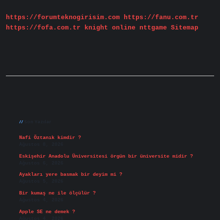
https://forumteknogirisim.com
https://fanu.com.tr
https://fofa.com.tr
knight online
nttgame
Sitemap
Sidebar
Son Yazılar
Nafi Öztanık kimdir ?
Ağustos 8, 2026
Eskişehir Anadolu Üniversitesi örgün bir üniversite midir ?
Ağustos 6, 2026
Ayakları yere basmak bir deyim mi ?
Ağustos 5, 2026
Bir kumaş ne ile ölçülür ?
Ağustos 4, 2026
Apple SE ne demek ?
Ağustos 4, 2026