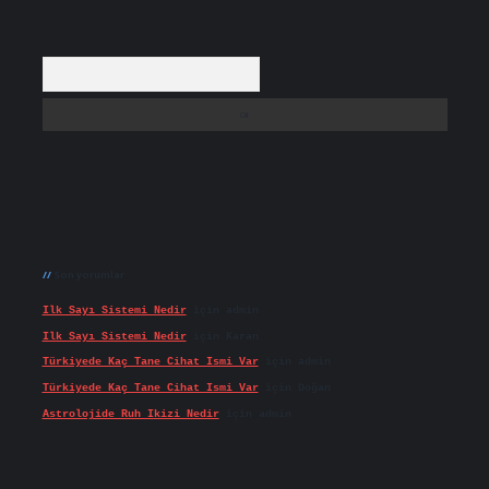
Arama
Son yorumlar
Ilk Sayı Sistemi Nedir
için
admin
Ilk Sayı Sistemi Nedir
için
Karan
Türkiyede Kaç Tane Cihat Ismi Var
için
admin
Türkiyede Kaç Tane Cihat Ismi Var
için
Doğan
Astrolojide Ruh Ikizi Nedir
için
admin