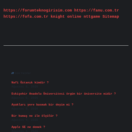
https://forumteknogirisim.com
https://fanu.com.tr
https://fofa.com.tr
knight online
nttgame
Sitemap
Sidebar
Son Yazılar
Nafi Öztanık kimdir ?
Ağustos 8, 2026
Eskişehir Anadolu Üniversitesi örgün bir üniversite midir ?
Ağustos 6, 2026
Ayakları yere basmak bir deyim mi ?
Ağustos 5, 2026
Bir kumaş ne ile ölçülür ?
Ağustos 4, 2026
Apple SE ne demek ?
Ağustos 4, 2026