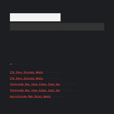
Arama
Son yorumlar
Ilk Sayı Sistemi Nedir
için
admin
Ilk Sayı Sistemi Nedir
için
Karan
Türkiyede Kaç Tane Cihat Ismi Var
için
admin
Türkiyede Kaç Tane Cihat Ismi Var
için
Doğan
Astrolojide Ruh Ikizi Nedir
için
admin