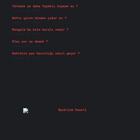
Yürümek mi daha faydalı koşmak mı ?
Temmuz 29, 2026
Küfre giren dinden çıkar mı ?
Temmuz 27, 2026
Mangala’da kale kuralı nedir ?
Temmuz 25, 2026
Klas yer ne demek ?
Temmuz 25, 2026
Kaktüste pas hastalığı nasıl geçer ?
Temmuz 23, 2026