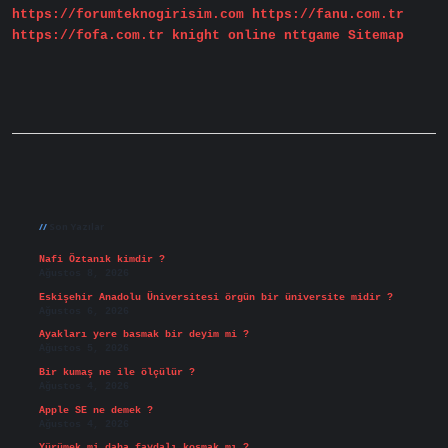
https://forumteknogirisim.com
https://fanu.com.tr
Mi
https://fofa.com.tr
knight online
nttgame
Sitemap
Sidebar
Son Yazılar
Nafi Öztanık kimdir ?
Ağustos 8, 2026
Eskişehir Anadolu Üniversitesi örgün bir üniversite midir ?
Ağustos 6, 2026
Ayakları yere basmak bir deyim mi ?
Ağustos 5, 2026
Bir kumaş ne ile ölçülür ?
Ağustos 4, 2026
Apple SE ne demek ?
Ağustos 4, 2026
Yürümek mi daha faydalı koşmak mı ?