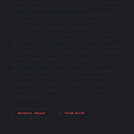
Doğal bir antibiyotik olan soğan suyu, vücutta
kronik iltihap riskini azaltarak
enfeksiyonlara karşı bir savunma mekanizması
oluşturuyor. Haşlanmış soğan iltihabı söker
mi? Bağışıklık sistemini güçlendirir ve
hastalıklara karşı korur. Saçtan tırnağa kadar
faydalı olan pişmiş soğan, çiğ haline göre
daha güçlü bir antimikrobiyal etkiye sahiptir.
Bu sayede ağrı ve iltihabı etkili bir şekilde
giderir. Soğan suyu iltihap için kaç gün
kullanılır? Soğan kürünü 4 aydan fazla
kullanmanız önerilmez. Kür 4 ay sonra sona
erer. Gün içinde aldığınız soğan kürünün taze
olması gerekir. İltihap için soğan nasıl
yapılır? Polikistik over, kist ve polip
sorunlarını…
Kaynamış
Devamını okuyun
Yorum Bırak
Soğan
Suyu
Iltihaba
Iyi
Gelir