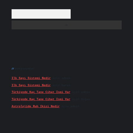
Arama
Son yorumlar
Ilk Sayı Sistemi Nedir
için
admin
Ilk Sayı Sistemi Nedir
için
Karan
Türkiyede Kaç Tane Cihat Ismi Var
için
admin
Türkiyede Kaç Tane Cihat Ismi Var
için
Doğan
Astrolojide Ruh Ikizi Nedir
için
admin