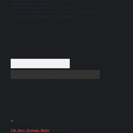
düşündüğünüz içerikleri,
backlinkpanelicomtr@gmail.com
adresine
bildirmeniz halinde, ilgili içerikler yasal süre
içerisinde sitemizden kaldırılacaktır.
Arama
Son yorumlar
Ilk Sayı Sistemi Nedir
için
admin