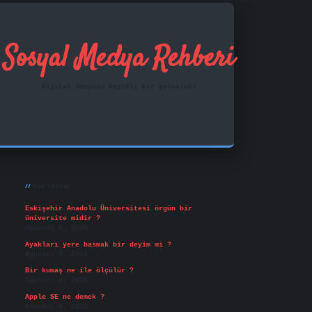
Sosyal Medya Rehberi
Dijital dünyada keyifli bir yolculuk!
Sidebar
ilbet mobil giriş
famecasino
vd casino
betexper.xy
Son Yazılar
Eskişehir Anadolu Üniversitesi örgün bir
üniversite midir ?
Ağustos 6, 2026
Ayakları yere basmak bir deyim mi ?
Ağustos 5, 2026
Bir kumaş ne ile ölçülür ?
Ağustos 4, 2026
Apple SE ne demek ?
Ağustos 4, 2026