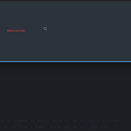
Hakkımızda
ık su seçmek ve banyo süresini 15 dakikanın altında
rsa, ciltten o kadar fazla yağ ve nem giderilir.