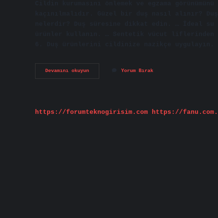
Cildin kurumasını önlemek ve egzama görünümünü 
kaçınılmalıdır. Güzel bir duş nasıl alınır? Duş
nelerdir? Duş süresine dikkat edin. … İdeal su 
ürünler kullanın. … Sentetik vücut liflerinden 
6. Duş ürünlerini cildinize nazikçe uygulayın. 
Nasıl
Devamını okuyun
Yorum Bırak
Duş
Yapılır
https://forumteknogirisim.com
https://fanu.com.