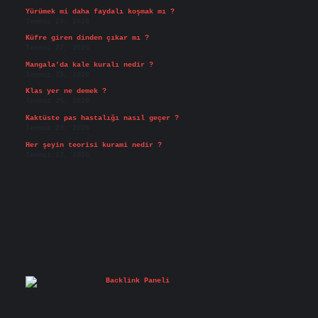
Yürümek mi daha faydalı koşmak mı ?
Temmuz 29, 2026
Küfre giren dinden çıkar mı ?
Temmuz 27, 2026
Mangala’da kale kuralı nedir ?
Temmuz 25, 2026
Klas yer ne demek ?
Temmuz 25, 2026
Kaktüste pas hastalığı nasıl geçer ?
Temmuz 23, 2026
Her şeyin teorisi kurami nedir ?
Temmuz 17, 2026