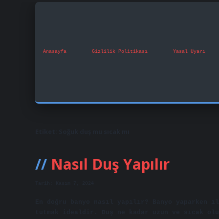
Anasayfa
Gizlilik Politikası
Yasal Uyarı
Etiket:
Soğuk duş mu sıcak mı
Nasıl Duş Yapılır
Tarih: Kasım 7, 2024
En doğru banyo nasıl yapılır? Banyo yaparken ıl
tutmak idealdir. Duş ne kadar uzun ve sıcak olu