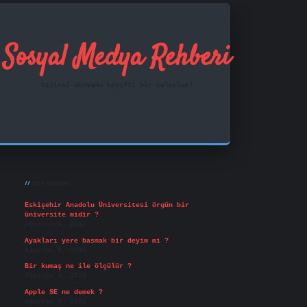
Sosyal Medya Rehberi
Dijital dünyada keyifli bir yolculuk!
Sidebar
ilbet mobil giriş
famecasino
vd casino
betexper.xy
Son Yazılar
Eskişehir Anadolu Üniversitesi örgün bir
üniversite midir ?
Ağustos 6, 2026
Ayakları yere basmak bir deyim mi ?
Ağustos 5, 2026
Bir kumaş ne ile ölçülür ?
Ağustos 4, 2026
Apple SE ne demek ?
Ağustos 4, 2026