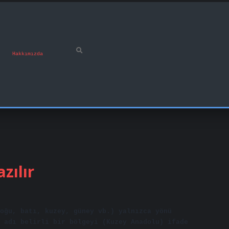
Hakkımızda
zılır
doğu, batı, kuzey, güney vb.) yalnızca yönü
 adı belirli bir bölgeyi (Kuzey Anadolu) ifade