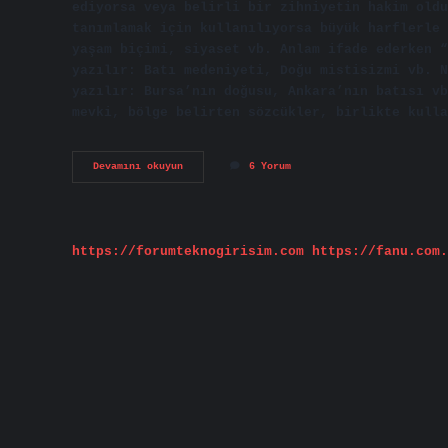
ediyorsa veya belirli bir zihniyetin hakim oldu
tanımlamak için kullanılıyorsa büyük harflerle 
yaşam biçimi, siyaset vb. Anlam ifade ederken “
yazılır: Batı medeniyeti, Doğu mistisizmi vb. N
yazılır: Bursa’nın doğusu, Ankara’nın batısı vb
mevki, bölge belirten sözcükler, birlikte kulla
Güney
Devamını okuyun
6 Yorum
Kelimesi
Nasıl
Yazılır
https://forumteknogirisim.com
https://fanu.com.