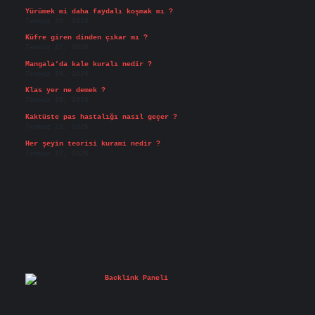
Yürümek mi daha faydalı koşmak mı ?
Temmuz 29, 2026
Küfre giren dinden çıkar mı ?
Temmuz 27, 2026
Mangala’da kale kuralı nedir ?
Temmuz 25, 2026
Klas yer ne demek ?
Temmuz 25, 2026
Kaktüste pas hastalığı nasıl geçer ?
Temmuz 23, 2026
Her şeyin teorisi kurami nedir ?
Temmuz 17, 2026