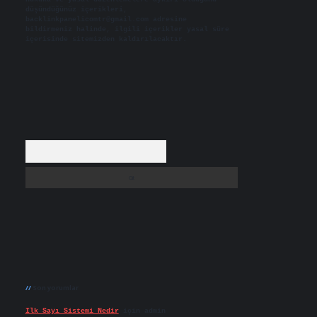
düşündüğünüz içerikleri,
backlinkpanelicomtr@gmail.com
adresine
bildirmeniz halinde, ilgili içerikler yasal süre
içerisinde sitemizden kaldırılacaktır.
Arama
Son yorumlar
Ilk Sayı Sistemi Nedir
için
admin