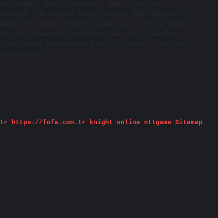
ğu bölgeyi (batı insanları, Doğu zihniyeti)
yazılır. Yön adları nasıl yazılır TDK? Düşünce,
Doğu” ve “Batı” kelimelerinin baş harfleri büyük
OT: Bu kelimeler yön belirtirken küçük harfle
. 13. Güney Afrika nasıl yazılır TDK? – Yer, yön,
nıldıkları…
tr
https://fofa.com.tr
knight online
nttgame
Sitemap