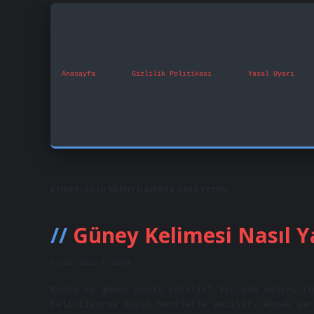
Anasayfa
Gizlilik Politikası
Yasal Uyarı
Etiket:
Soru ekleri başlıkta nasıl yazılır
Güney Kelimesi Nasıl Ya
Tarih: Ekim 5, 2024
Kuzey ve güney nasıl yazılır? Yer yön adları (
belirtiyorsa küçük harflerle yazılır. Ancak yer