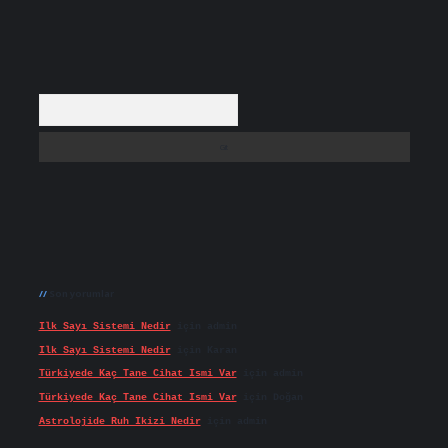
Arama
Son yorumlar
Ilk Sayı Sistemi Nedir
için
admin
Ilk Sayı Sistemi Nedir
için
Karan
Türkiyede Kaç Tane Cihat Ismi Var
için
admin
Türkiyede Kaç Tane Cihat Ismi Var
için
Doğan
Astrolojide Ruh Ikizi Nedir
için
admin