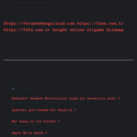
Projeleri
Nelerdir
https://forumteknogirisim.com
https://fanu.com.tr
https://fofa.com.tr
knight online
nttgame
Sitemap
Sidebar
Son Yazılar
Eskişehir Anadolu Üniversitesi örgün bir üniversite midir ?
Ağustos 6, 2026
Ayakları yere basmak bir deyim mi ?
Ağustos 5, 2026
Bir kumaş ne ile ölçülür ?
Ağustos 4, 2026
Apple SE ne demek ?