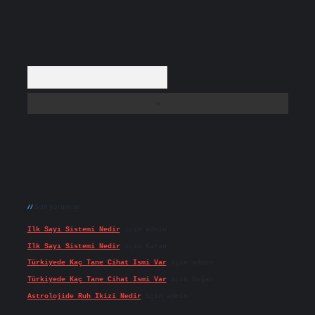
Arama
Son yorumlar
Ilk Sayı Sistemi Nedir
için
admin
Ilk Sayı Sistemi Nedir
için
Karan
Türkiyede Kaç Tane Cihat Ismi Var
için
admin
Türkiyede Kaç Tane Cihat Ismi Var
için
Doğan
Astrolojide Ruh Ikizi Nedir
için
admin