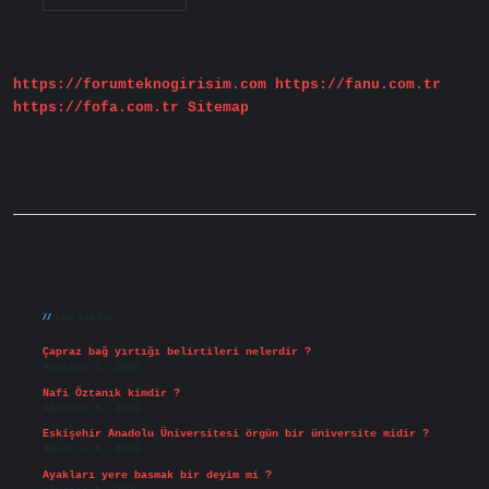
Kuramlar
Nelerdir
https://forumteknogirisim.com
https://fanu.com.tr
https://fofa.com.tr
Sitemap
Sidebar
Son Yazılar
Çapraz bağ yırtığı belirtileri nelerdir ?
Ağustos 9, 2026
Nafi Öztanık kimdir ?
Ağustos 8, 2026
Eskişehir Anadolu Üniversitesi örgün bir üniversite midir ?
Ağustos 6, 2026
Ayakları yere basmak bir deyim mi ?