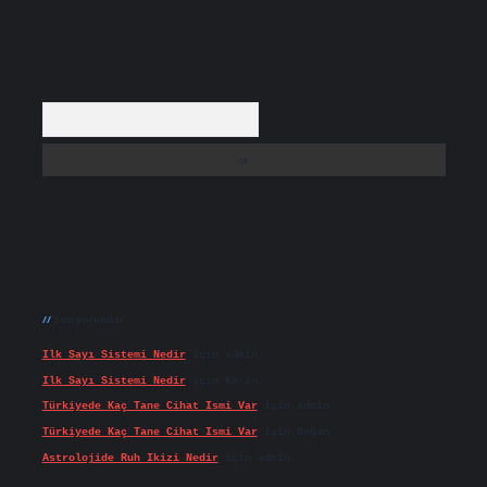
Arama
Son yorumlar
Ilk Sayı Sistemi Nedir
için
admin
Ilk Sayı Sistemi Nedir
için
Karan
Türkiyede Kaç Tane Cihat Ismi Var
için
admin
Türkiyede Kaç Tane Cihat Ismi Var
için
Doğan
Astrolojide Ruh Ikizi Nedir
için
admin