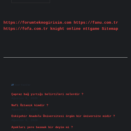
Kuramlar
Nelerdir
https://forumteknogirisim.com
https://fanu.com.tr
https://fofa.com.tr
knight online
nttgame
Sitemap
Sidebar
Son Yazılar
Çapraz bağ yırtığı belirtileri nelerdir ?
Ağustos 9, 2026
Nafi Öztanık kimdir ?
Ağustos 8, 2026
Eskişehir Anadolu Üniversitesi örgün bir üniversite midir ?
Ağustos 6, 2026
Ayakları yere basmak bir deyim mi ?