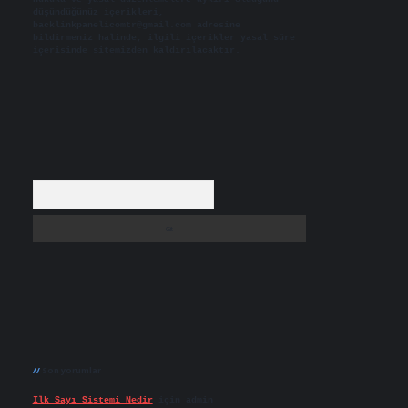
düşündüğünüz içerikleri,
backlinkpanelicomtr@gmail.com
adresine
bildirmeniz halinde, ilgili içerikler yasal süre
içerisinde sitemizden kaldırılacaktır.
Arama
Son yorumlar
Ilk Sayı Sistemi Nedir
için
admin