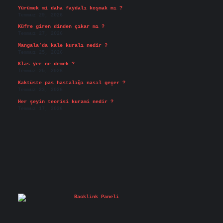
Yürümek mi daha faydalı koşmak mı ?
Temmuz 29, 2026
Küfre giren dinden çıkar mı ?
Temmuz 27, 2026
Mangala’da kale kuralı nedir ?
Temmuz 25, 2026
Klas yer ne demek ?
Temmuz 25, 2026
Kaktüste pas hastalığı nasıl geçer ?
Temmuz 23, 2026
Her şeyin teorisi kurami nedir ?
Temmuz 17, 2026