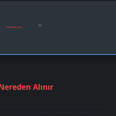
Hakkımızda
 Nereden Alınır
e şartlarını taşıyan sporcuların, İstanbul Gençlik
esi” almak için başvuruda bulunmaları gerekiyor.