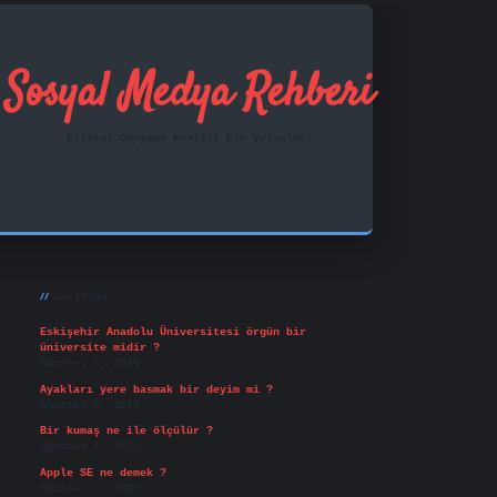
Sosyal Medya Rehberi
Dijital dünyada keyifli bir yolculuk!
Sidebar
ilbet mobil giriş
famecasino
vd casino
betexper.x
Son Yazılar
Eskişehir Anadolu Üniversitesi örgün bir
üniversite midir ?
Ağustos 6, 2026
Ayakları yere basmak bir deyim mi ?
Ağustos 5, 2026
Bir kumaş ne ile ölçülür ?
Ağustos 4, 2026
Apple SE ne demek ?
Ağustos 4, 2026