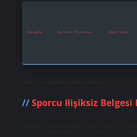
Anasayfa
Gizlilik Politikası
Yasal Uyarı
Etiket:
Spor yapamaz raporu nereden alınır
Sporcu Ilişiksiz Belgesi
Tarih: Ekim 5, 2024
Kulüpten ilişiksiz belgesi nasıl alınır? Tahliy
ve Spor İl Müdürlüğü’ne “Üyelikten Ayrılma Belg