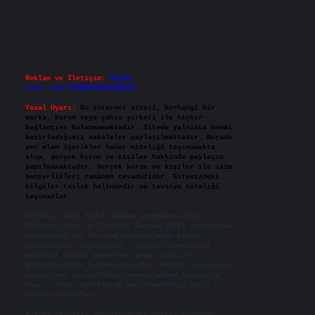
Reklam ve İletişim:
Skype:
live:.cid.575569c608265c69
Yasal Uyarı:
Bu internet sitesi, herhangi bir
marka, kurum veya şahıs şirketi ile hiçbir
bağlantısı bulunmamaktadır. Sitede yalnızca kendi
hazırladığımız makaleler paylaşılmaktadır. Burada
yer alan içerikler haber niteliği taşımamakta
olup, gerçek kurum ve kişiler hakkında paylaşım
yapılmamaktadır. Gerçek kurum ve kişiler ile isim
benzerlikleri tamamen tesadüfidir. Sitemizdeki
bilgiler taslak halindedir ve tavsiye niteliği
taşımazlar.
Sitemiz, 5651 Sayılı Kanun gereğince Bilgi
Teknolojileri ve İletişim Kurumu (BTK) tarafından
onaylanmış bir Yer Sağlayıcı olarak hizmet
vermektedir. Bu nedenle, sitedeki içerikleri
proaktif olarak denetleme veya araştırma
yükümlülüğümüz bulunmamaktadır. Ancak, üyelerimiz
yazdıkları içeriklerin sorumluluğunu taşımakta
olup, siteye üye olarak bu sorumluluğu kabul
etmiş sayılırlar.
Hukuka ve yasal düzenlemelere aykırı olduğunu