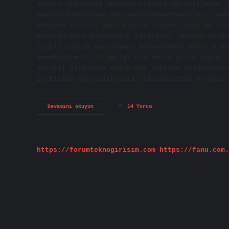
Sporcu özgeçmişi nereden alınır? Öğrencilerin s
SporYetenekTarama-YönlendirmeSporRaporları” men
nereden alınır? Sporcuların lisans, vize ve tra
Müdürlükleri tarafından yürütülür. Sporcu olabi
ilgili sağlık kuruluşuna başvurmadan önce, e-de
gerekmektedir. E-devlet sistemine giriş yapıp, 
gerekli bilgileri doğru bir şekilde doldurmalıs
iletişime geçebilirsiniz. İlişiksizlik belgesi 
Sporcu
Devamını okuyun
14 Yorum
Ilişiksiz
Belgesi
Nereden
Alınır
https://forumteknogirisim.com
https://fanu.com.