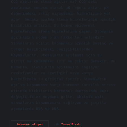
CO2 azalırsa stoma açılır mı? CO2’deki
azalmanın sonucu olarak pH değeri artar. pH
değerindeki artış nişastanın hidrolizine yol
açar. Sudaki azalma stoma hücrelerinin ozmotik
basıncını artırır. Su komşu epidermal
hücrelerden stoma hücrelerine geçer. Stomanın
açılmasına neden olan faktörler nelerdir?
Stomaların açılıp kapanması ozmotik basınç ve
turgor basıncındaki değişikliklerden
kaynaklanır. Stomaların açılması için su
girişi ve kapanması için su çıkışı gerekir. Bu
nedenle, stomaların açılmasını sağlayan
reaksiyonlar su üretimini veya komşu
hücrelerden su girişini içerir. Stomaların
açılıp kapanması hangi hormon? Kuraklık stresi
altında bitkilerin hormonal dengesinde bazı
değişiklikler meydana gelir. Absisik asit,
stomaların kapanmasını sağlayan ve çeşitli
aşamalarda RNA ve DNA…
Co2
Devamını okuyun
Yorum Bırak