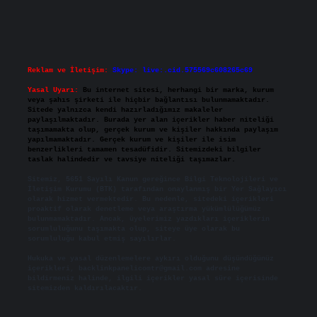
Reklam ve İletişim:
Skype: live:.cid.575569c608265c69
Yasal Uyarı:
Bu internet sitesi, herhangi bir marka, kurum
veya şahıs şirketi ile hiçbir bağlantısı bulunmamaktadır.
Sitede yalnızca kendi hazırladığımız makaleler
paylaşılmaktadır. Burada yer alan içerikler haber niteliği
taşımamakta olup, gerçek kurum ve kişiler hakkında paylaşım
yapılmamaktadır. Gerçek kurum ve kişiler ile isim
benzerlikleri tamamen tesadüfidir. Sitemizdeki bilgiler
taslak halindedir ve tavsiye niteliği taşımazlar.
Sitemiz, 5651 Sayılı Kanun gereğince Bilgi Teknolojileri ve
İletişim Kurumu (BTK) tarafından onaylanmış bir Yer Sağlayıcı
olarak hizmet vermektedir. Bu nedenle, sitedeki içerikleri
proaktif olarak denetleme veya araştırma yükümlülüğümüz
bulunmamaktadır. Ancak, üyelerimiz yazdıkları içeriklerin
sorumluluğunu taşımakta olup, siteye üye olarak bu
sorumluluğu kabul etmiş sayılırlar.
Hukuka ve yasal düzenlemelere aykırı olduğunu düşündüğünüz
içerikleri,
backlinkpanelicomtr@gmail.com
adresine
bildirmeniz halinde, ilgili içerikler yasal süre içerisinde
sitemizden kaldırılacaktır.