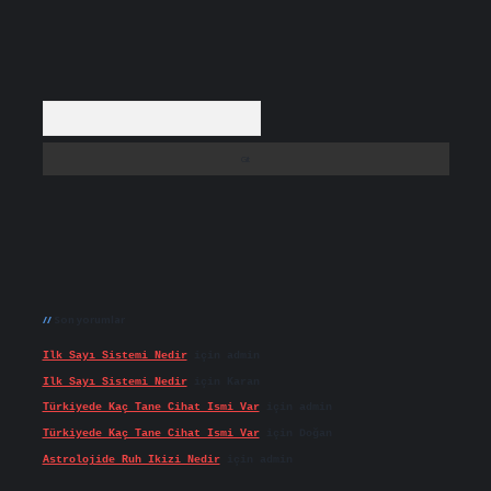
Arama
Son yorumlar
Ilk Sayı Sistemi Nedir
için
admin
Ilk Sayı Sistemi Nedir
için
Karan
Türkiyede Kaç Tane Cihat Ismi Var
için
admin
Türkiyede Kaç Tane Cihat Ismi Var
için
Doğan
Astrolojide Ruh Ikizi Nedir
için
admin