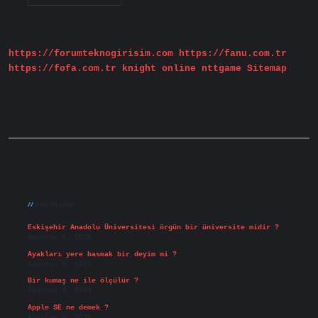
Artarsa
Stoma
Açılır
Mı
https://forumteknogirisim.com
https://fanu.com.tr
https://fofa.com.tr
knight online
nttgame
Sitemap
Sidebar
Son Yazılar
Eskişehir Anadolu Üniversitesi örgün bir üniversite midir ?
Ağustos 6, 2026
Ayakları yere basmak bir deyim mi ?
Ağustos 5, 2026
Bir kumaş ne ile ölçülür ?
Ağustos 4, 2026
Apple SE ne demek ?
Ağustos 4, 2026