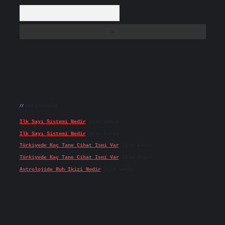
Arama
Son yorumlar
Ilk Sayı Sistemi Nedir
için
admin
Ilk Sayı Sistemi Nedir
için
Karan
Türkiyede Kaç Tane Cihat Ismi Var
için
admin
Türkiyede Kaç Tane Cihat Ismi Var
için
Doğan
Astrolojide Ruh Ikizi Nedir
için
admin