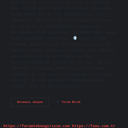
hidroklorik asit, fosforik asit ve sülfürik
asit ciltle nasıl temas etmelidir? Etkilenen
bölge hemen bol su ile yıkanmalıdır. Asit
üstüne su dökülürse ne olur? Yoğun bir aside
az miktarda su eklendiğinde, reaksiyon
sırasında açığa çıkan ısı, az miktardaki suyun
buharlaşmasına neden olur.
Yoğun asidik
ortamda aniden oluşan ve kaçmaya çalışan su
buharı, asidin yayılmasına neden olur. Su ile
asit karışırsa ne olur? Asit su ile
karıştırıldığında iyonlarına ayrılır. H+ çok
kararsız olduğundan H3O+ oluşur.23 Temmuz
2018Asit su ile karıştırıldığında iyonlarına
ayrılır. H+ çok kararsız olduğundan H3O+
oluşur. Asit ne ile temizlenir?…
Asit
Devamını okuyun
Yorum Bırak
Suyla
Temizlenir
Mi
https://forumteknogirisim.com
https://fanu.com.tr