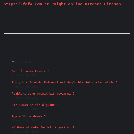
https://fofa.com.tr
knight online
nttgame
Sitemap
Sidebar
Son Yazılar
Nafi Öztanık kimdir ?
Ağustos 8, 2026
Eskişehir Anadolu Üniversitesi örgün bir üniversite midir ?
Ağustos 6, 2026
Ayakları yere basmak bir deyim mi ?
Ağustos 5, 2026
Bir kumaş ne ile ölçülür ?
Ağustos 4, 2026
Apple SE ne demek ?
Ağustos 4, 2026
Yürümek mi daha faydalı koşmak mı ?
Temmuz 29, 2026