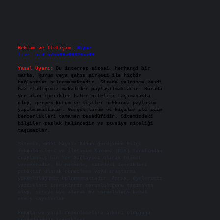
Reklam ve İletişim:
Skype:
live:.cid.575569c608265c69
Yasal Uyarı:
Bu internet sitesi, herhangi bir
marka, kurum veya şahıs şirketi ile hiçbir
bağlantısı bulunmamaktadır. Sitede yalnızca kendi
hazırladığımız makaleler paylaşılmaktadır. Burada
yer alan içerikler haber niteliği taşımamakta
olup, gerçek kurum ve kişiler hakkında paylaşım
yapılmamaktadır. Gerçek kurum ve kişiler ile isim
benzerlikleri tamamen tesadüfidir. Sitemizdeki
bilgiler taslak halindedir ve tavsiye niteliği
taşımazlar.
Sitemiz, 5651 Sayılı Kanun gereğince Bilgi
Teknolojileri ve İletişim Kurumu (BTK) tarafından
onaylanmış bir Yer Sağlayıcı olarak hizmet
vermektedir. Bu nedenle, sitedeki içerikleri
proaktif olarak denetleme veya araştırma
yükümlülüğümüz bulunmamaktadır. Ancak, üyelerimiz
yazdıkları içeriklerin sorumluluğunu taşımakta
olup, siteye üye olarak bu sorumluluğu kabul
etmiş sayılırlar.
Hukuka ve yasal düzenlemelere aykırı olduğunu
düşündüğünüz içerikleri,