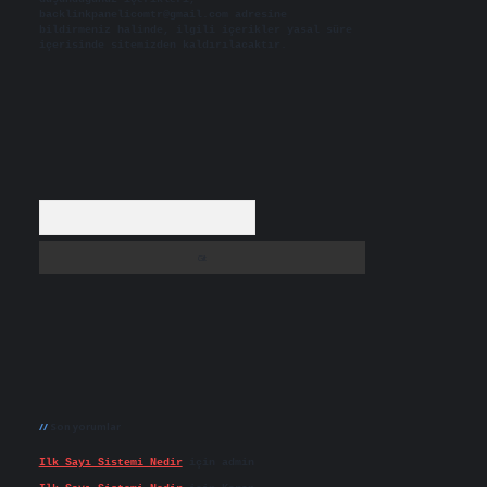
backlinkpanelicomtr@gmail.com
adresine
bildirmeniz halinde, ilgili içerikler yasal süre
içerisinde sitemizden kaldırılacaktır.
Arama
Son yorumlar
Ilk Sayı Sistemi Nedir
için
admin