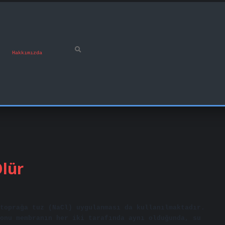
Hakkımızda
lür
toprağa tuz (NaCl) uygulanması da kullanılmaktadır.
onu membranın her iki tarafında aynı olduğunda, su