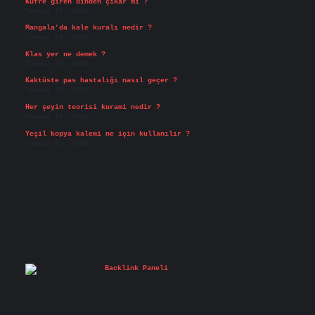
Küfre giren dinden çıkar mı ?
Temmuz 27, 2026
Mangala’da kale kuralı nedir ?
Temmuz 25, 2026
Klas yer ne demek ?
Temmuz 25, 2026
Kaktüste pas hastalığı nasıl geçer ?
Temmuz 23, 2026
Her şeyin teorisi kurami nedir ?
Temmuz 17, 2026
Yeşil kopya kalemi ne için kullanılır ?
Temmuz 15, 2026