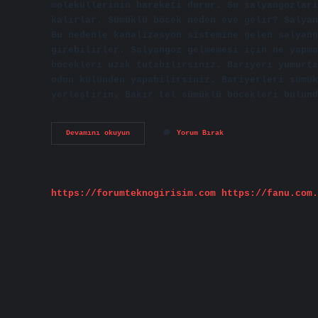
moleküllerinin hareketi durur. Su salyangozları
kalırlar. Sümüklü böcek neden eve gelir? Salyan
Bu nedenle kanalizasyon sistemine gelen salyang
girebilirler. Salyangoz gelmemesi için ne yapma
böcekleri uzak tutabilirsiniz. Bariyeri yumurta
odun külünden yapabilirsiniz. Bariyerleri sümük
yerleştirin. Bakır tel sümüklü böcekleri bulund
Sümüklü
Devamını okuyun
Yorum Bırak
Böcek
Neyle
Ölür
https://forumteknogirisim.com
https://fanu.com.