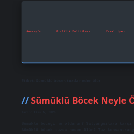
Anasayfa
Gizlilik Politikası
Yasal Uyarı
Etiket:
Sümüklü böcek tuzda neden ölür
Sümüklü Böcek Neyle Ö
Tarih: Ekim 5, 2024
Sümüklü böceği ne öldürür? Salyangozlara karşı 
Sümüklü böcek tuzda neden ölür? Tuz konsantrasy