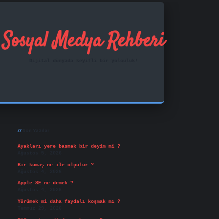
Sosyal Medya Rehberi
Dijital dünyada keyifli bir yolculuk!
Sidebar
ilbet mobil giriş
famecasino
vd casino
betexper.xy
Son Yazılar
Ayakları yere basmak bir deyim mi ?
Ağustos 5, 2026
Bir kumaş ne ile ölçülür ?
Ağustos 4, 2026
Apple SE ne demek ?
Ağustos 4, 2026
Yürümek mi daha faydalı koşmak mı ?
Temmuz 29, 2026