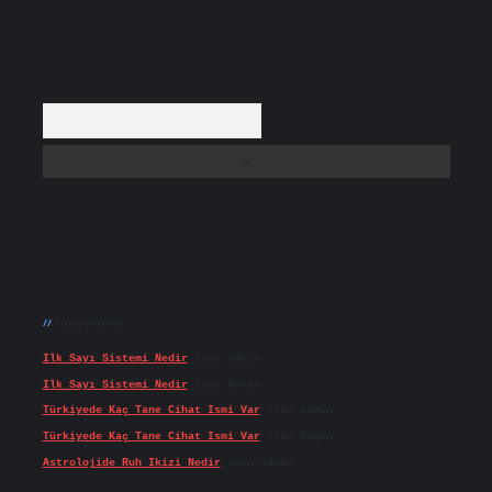
Arama
Son yorumlar
Ilk Sayı Sistemi Nedir
için
admin
Ilk Sayı Sistemi Nedir
için
Karan
Türkiyede Kaç Tane Cihat Ismi Var
için
admin
Türkiyede Kaç Tane Cihat Ismi Var
için
Doğan
Astrolojide Ruh Ikizi Nedir
için
admin