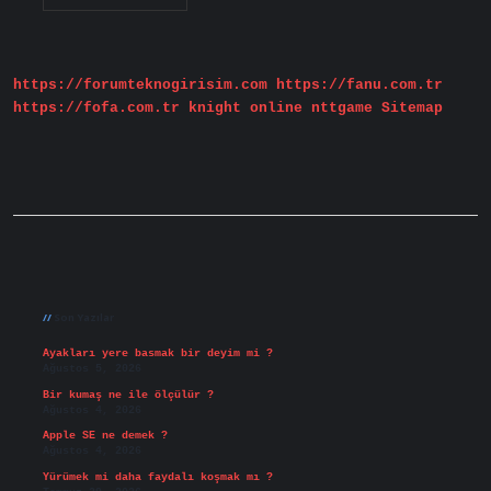
Nasıl
Çalışıyor
https://forumteknogirisim.com
https://fanu.com.tr
https://fofa.com.tr
knight online
nttgame
Sitemap
Sidebar
Son Yazılar
Ayakları yere basmak bir deyim mi ?
Ağustos 5, 2026
Bir kumaş ne ile ölçülür ?
Ağustos 4, 2026
Apple SE ne demek ?
Ağustos 4, 2026
Yürümek mi daha faydalı koşmak mı ?