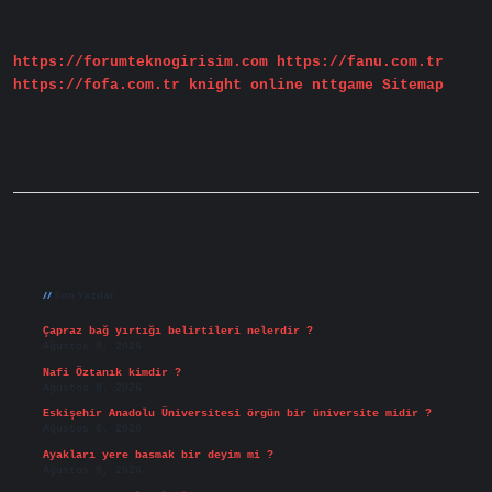
Nasıl
Anlaşılır
https://forumteknogirisim.com
https://fanu.com.tr
https://fofa.com.tr
knight online
nttgame
Sitemap
Sidebar
Son Yazılar
Çapraz bağ yırtığı belirtileri nelerdir ?
Ağustos 9, 2026
Nafi Öztanık kimdir ?
Ağustos 8, 2026
Eskişehir Anadolu Üniversitesi örgün bir üniversite midir ?
Ağustos 6, 2026
Ayakları yere basmak bir deyim mi ?
Ağustos 5, 2026