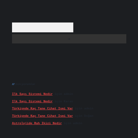
Arama
Son yorumlar
Ilk Sayı Sistemi Nedir
için
admin
Ilk Sayı Sistemi Nedir
için
Karan
Türkiyede Kaç Tane Cihat Ismi Var
için
admin
Türkiyede Kaç Tane Cihat Ismi Var
için
Doğan
Astrolojide Ruh Ikizi Nedir
için
admin