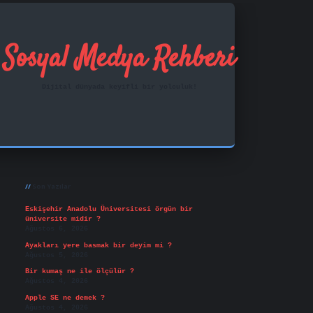
Sosyal Medya Rehberi
Dijital dünyada keyifli bir yolculuk!
Sidebar
ilbet mobil giriş
famecasino
vd casino
betexper.xy
Son Yazılar
Eskişehir Anadolu Üniversitesi örgün bir
üniversite midir ?
Ağustos 6, 2026
Ayakları yere basmak bir deyim mi ?
Ağustos 5, 2026
Bir kumaş ne ile ölçülür ?
Ağustos 4, 2026
Apple SE ne demek ?
Ağustos 4, 2026