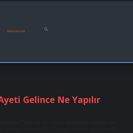
Hakkımızda
yeti Gelince Ne Yapılır
alkarken “Semi’nâ ve eta’nâ gufrâneke rabbenâ ve
ı tavsiye edilmiştir. Tilavet secdesi nasıl niyet