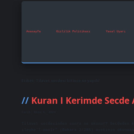
Anasayfa
Gizlilik Politikası
Yasal Uyarı
Etiket:
Tilavet secdesi bitince ne yapılır
Kuran I Kerimde Secde A
Tarih: Ekim 6, 2024
Tilavet secdesinden sonra ne okunur? Secdeden k
ileyke’l-masîr” (Bakara 2/285) ayetinin okunmas