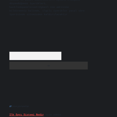
düşündüğünüz içerikleri,
backlinkpanelicomtr@gmail.com
adresine
bildirmeniz halinde, ilgili içerikler yasal süre
içerisinde sitemizden kaldırılacaktır.
Arama
Son yorumlar
Ilk Sayı Sistemi Nedir
için
admin