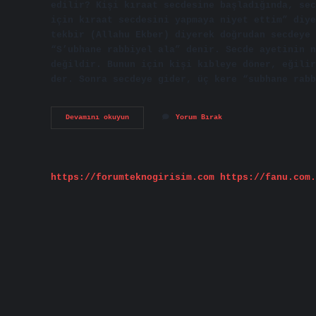
edilir? Kişi kıraat secdesine başladığında, sec
için kıraat secdesini yapmaya niyet ettim” diye
tekbir (Allahu Ekber) diyerek doğrudan secdeye 
“S’ubhane rabbiyel ala” denir. Secde ayetinin n
değildir. Bunun için kişi kıbleye döner, eğilir
der. Sonra secdeye gider, üç kere “subhane rabb
Kuran
Devamını okuyun
Yorum Bırak
I
Kerimde
Secde
Ayeti
Gelince
https://forumteknogirisim.com
https://fanu.com.
Ne
Yapılır