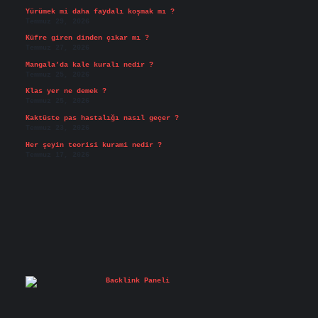
Yürümek mi daha faydalı koşmak mı ?
Temmuz 29, 2026
Küfre giren dinden çıkar mı ?
Temmuz 27, 2026
Mangala’da kale kuralı nedir ?
Temmuz 25, 2026
Klas yer ne demek ?
Temmuz 25, 2026
Kaktüste pas hastalığı nasıl geçer ?
Temmuz 23, 2026
Her şeyin teorisi kurami nedir ?
Temmuz 17, 2026