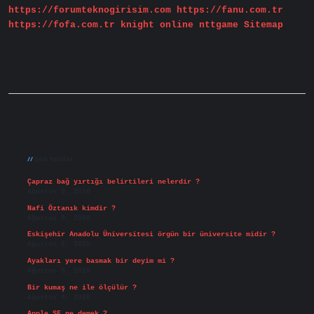
https://forumteknogirisim.com
https://fanu.com.tr
https://fofa.com.tr
knight online
nttgame
Sitemap
Sidebar
Son Yazılar
Çapraz bağ yırtığı belirtileri nelerdir ?
Ağustos 9, 2026
Nafi Öztanık kimdir ?
Ağustos 8, 2026
Eskişehir Anadolu Üniversitesi örgün bir üniversite midir ?
Ağustos 6, 2026
Ayakları yere basmak bir deyim mi ?
Ağustos 5, 2026
Bir kumaş ne ile ölçülür ?
Ağustos 4, 2026
Apple SE ne demek ?