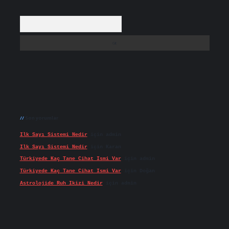
Arama
Son yorumlar
Ilk Sayı Sistemi Nedir
için
admin
Ilk Sayı Sistemi Nedir
için
Karan
Türkiyede Kaç Tane Cihat Ismi Var
için
admin
Türkiyede Kaç Tane Cihat Ismi Var
için
Doğan
Astrolojide Ruh Ikizi Nedir
için
admin