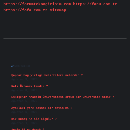
https://forumteknogirisim.com
https://fanu.com.tr
https://fofa.com.tr
Sitemap
Sidebar
Son Yazılar
Çapraz bağ yırtığı belirtileri nelerdir ?
Ağustos 9, 2026
Nafi Öztanık kimdir ?
Ağustos 8, 2026
Eskişehir Anadolu Üniversitesi örgün bir üniversite midir ?
Ağustos 6, 2026
Ayakları yere basmak bir deyim mi ?
Ağustos 5, 2026
Bir kumaş ne ile ölçülür ?
Ağustos 4, 2026
Apple SE ne demek ?