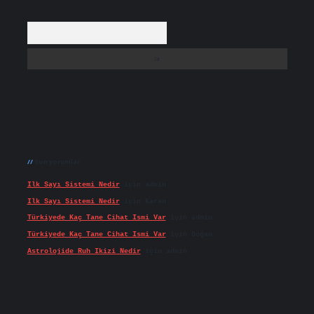
Arama
Son yorumlar
Ilk Sayı Sistemi Nedir
için
admin
Ilk Sayı Sistemi Nedir
için
Karan
Türkiyede Kaç Tane Cihat Ismi Var
için
admin
Türkiyede Kaç Tane Cihat Ismi Var
için
Doğan
Astrolojide Ruh Ikizi Nedir
için
admin