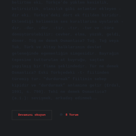
belirtme eki, Türkçe’de yüklem kesinlik,
belirsizlik, olasılık gibi anlamlar ekleyen -
dir eki. Türkçe’deki dört ek fiilden biridir.
Eklendiği kelimenin ses kurallarına uyularak -
dır, -dur, -dür, -tir, -tır, -tur ve -türe
dönüştürülebilir: cevher, elma, yüzük, geldi,
döner. Tûğ ne demek Osmanlıca? Tuğ, Toğ veya
Tuk, Türk ve Altay halklarının devlet
geleneğinde egemenliğin simgesidir. Bayrağın
tepesine tutturulan at kuyruğu, saçtan
yapılmış bir flama şeklindedir. Tür ne demek
Osmanlıca? Eski Türkçedeki -t- fiilinden
türemiş tur- “durdurmak” fiilinin sebep
kipidir ve “durdurmak” anlamına gelir (Erdal,
1991, s. 790). Tehî ne demek Osmanlıca?
(a.i.): sevişmek, arkadaş edinmek.…
Osmanlıca
Devamını okuyun
8 Yorum
Tir
Ne
Demek