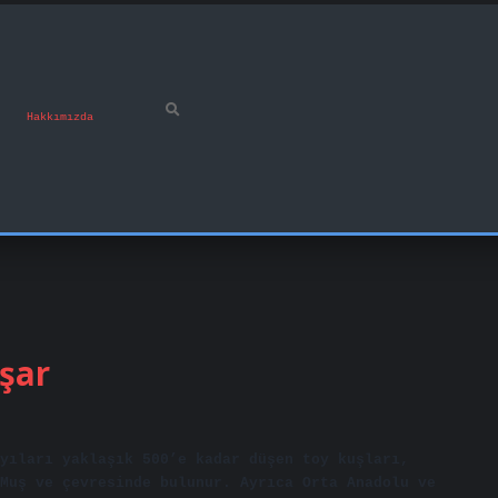
Hakkımızda
şar
yıları yaklaşık 500’e kadar düşen toy kuşları,
Muş ve çevresinde bulunur. Ayrıca Orta Anadolu ve