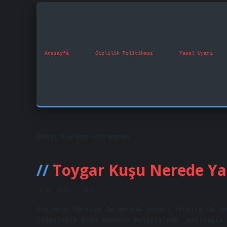
Anasayfa
Gizlilik Politikası
Yasal Uyarı
Etiket:
Toy kuşu eti yenir mi
Toygar Kuşu Nerede Ya
Tarih: Ekim 6, 2024
Toy kuşu Türkiye’de nerede yaşar? Türkiye’de sa
çoğunlukla Doğu Anadolu Bölgesi’nde, özellikle 