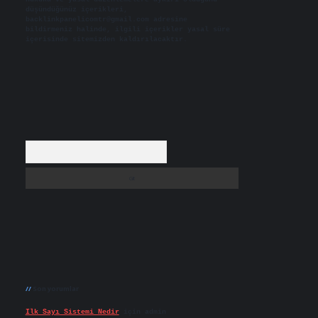
düşündüğünüz içerikleri,
backlinkpanelicomtr@gmail.com
adresine
bildirmeniz halinde, ilgili içerikler yasal süre
içerisinde sitemizden kaldırılacaktır.
Arama
Son yorumlar
Ilk Sayı Sistemi Nedir
için
admin