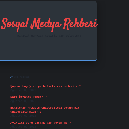
Sosyal Medya Rehberi
Dijital dünyada keyifli bir yolculuk!
Sidebar
ilbet mobil giriş
famecasino
vd casino
betexper.x
Son Yazılar
Çapraz bağ yırtığı belirtileri nelerdir ?
Ağustos 9, 2026
Nafi Öztanık kimdir ?
Ağustos 8, 2026
Eskişehir Anadolu Üniversitesi örgün bir
üniversite midir ?
Ağustos 6, 2026
Ayakları yere basmak bir deyim mi ?
Ağustos 5, 2026