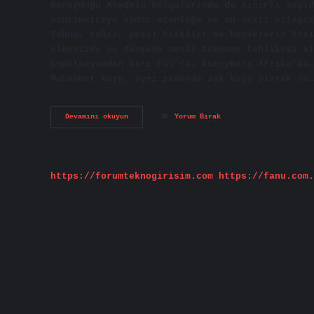
Güneydoğu Anadolu bölgelerinde de sınırlı sayıd
santimetreye kadar uzunluğa ve on sekiz kilogra
Tohum, tahıl, yeşil bitkiler ve böceklerle besl
ülkemizde ve dünyada nesli tükenme tehlikesi al
popülasyondan biri Fas’ta, kuzeybatı Afrika’da,
Muhabbet kuşu, aynı zamanda aşk kuşu olarak da…
Toygar
Devamını okuyun
Yorum Bırak
Kuşu
Nerede
Yaşar
https://forumteknogirisim.com
https://fanu.com.