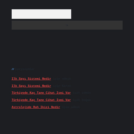
Arama
Son yorumlar
Ilk Sayı Sistemi Nedir
için
admin
Ilk Sayı Sistemi Nedir
için
Karan
Türkiyede Kaç Tane Cihat Ismi Var
için
admin
Türkiyede Kaç Tane Cihat Ismi Var
için
Doğan
Astrolojide Ruh Ikizi Nedir
için
admin