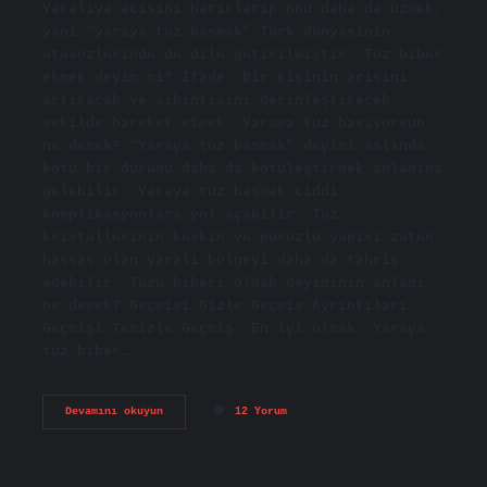
Yaralıya acısını hatırlatıp onu daha da üzmek,
yani “yaraya tuz basmak” Türk dünyasının
atasözlerinde de dile getirilmiştir. Tuz biber
ekmek deyim mi? İfade. Bir kişinin acısını
artıracak ve sıkıntısını derinleştirecek
şekilde hareket etmek. Yarama tuz basıyorsun
ne demek? “Yaraya tuz basmak” deyimi aslında
kötü bir durumu daha da kötüleştirmek anlamına
gelebilir. Yaraya tuz basmak ciddi
komplikasyonlara yol açabilir. Tuz
kristallerinin keskin ve pürüzlü yapısı zaten
hassas olan yaralı bölgeyi daha da tahriş
edebilir. Tuzu biberi olmak deyiminin anlamı
ne demek? Geçmişi Gizle Geçmiş Ayrıntıları
Geçmişi Temizle Geçmiş: En iyi olmak. Yaraya
tuz biber…
Yaraya
Devamını okuyun
12 Yorum
Tuzbiber
Basmak
Deyim
Midir