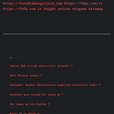
https://forumteknogirisim.com
https://fanu.com.tr
https://fofa.com.tr
knight online
nttgame
Sitemap
Sidebar
Son Yazılar
Çapraz bağ yırtığı belirtileri nelerdir ?
Ağustos 9, 2026
Nafi Öztanık kimdir ?
Ağustos 8, 2026
Eskişehir Anadolu Üniversitesi örgün bir üniversite midir ?
Ağustos 6, 2026
Ayakları yere basmak bir deyim mi ?
Ağustos 5, 2026
Bir kumaş ne ile ölçülür ?
Ağustos 4, 2026
Apple SE ne demek ?