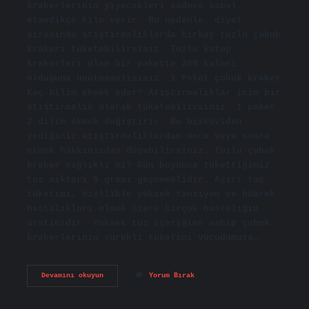
krakerlerinin yiyecekleri sadece kabul
etmedikçe kilo verir. Bu nedenle, diyet
sırasında atıştırmalıklarda birkaç tuzlu çubuk
krakeri tüketebilirsiniz. Tuzlu kutup
krakerleri olan bir pakette 200 kalori
olduğunu unutmamalısınız. 1 Paket çubuk kraker
Kaç Dilim ekmek eder? Atıştırmalıklar için bir
atıştırmalık olarak tüketebilirsiniz. 1 paket
2 dilim ekmek değiştirir. Bu bisküviden
yediğiniz atıştırmalıklardan önce veya sonra
ekmek hakkınızdan düşebilirsiniz. Tuzlu çubuk
kraker sağlıklı mı? Gün boyunca tükettiğimiz
tuz miktarı 6 gramı geçmemelidir. Aşırı tuz
tüketimi, özellikle yüksek tansiyon ve böbrek
hastalıkları olmak üzere birçok hastalığın
üretimidir. Yüksek tuz içeriğine sahip çubuk
krakerlerinin sürekli tüketimi vücudumuza…
Diyette
Devamını okuyun
Yorum Bırak
Çubuk
Kraker
Yenir