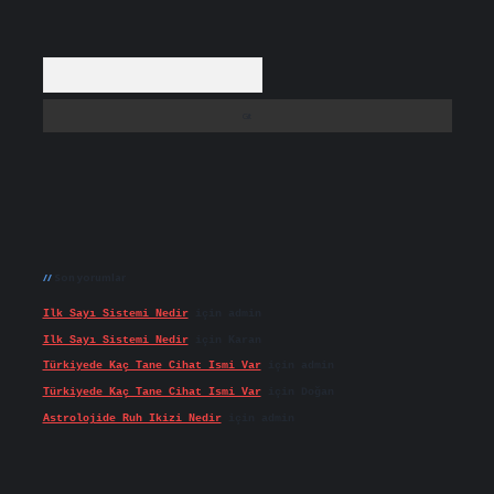
Arama
Son yorumlar
Ilk Sayı Sistemi Nedir
için
admin
Ilk Sayı Sistemi Nedir
için
Karan
Türkiyede Kaç Tane Cihat Ismi Var
için
admin
Türkiyede Kaç Tane Cihat Ismi Var
için
Doğan
Astrolojide Ruh Ikizi Nedir
için
admin