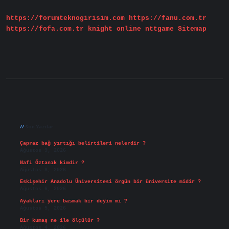
Mi
https://forumteknogirisim.com
https://fanu.com.tr
https://fofa.com.tr
knight online
nttgame
Sitemap
Sidebar
Son Yazılar
Çapraz bağ yırtığı belirtileri nelerdir ?
Ağustos 9, 2026
Nafi Öztanık kimdir ?
Ağustos 8, 2026
Eskişehir Anadolu Üniversitesi örgün bir üniversite midir ?
Ağustos 6, 2026
Ayakları yere basmak bir deyim mi ?
Ağustos 5, 2026
Bir kumaş ne ile ölçülür ?
Ağustos 4, 2026