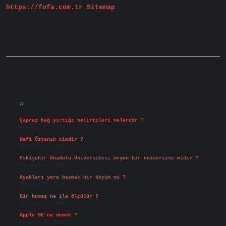
https://fofa.com.tr
Sitemap
Sidebar
Son Yazılar
Çapraz bağ yırtığı belirtileri nelerdir ?
Ağustos 9, 2026
Nafi Öztanık kimdir ?
Ağustos 8, 2026
Eskişehir Anadolu Üniversitesi örgün bir üniversite midir ?
Ağustos 6, 2026
Ayakları yere basmak bir deyim mi ?
Ağustos 5, 2026
Bir kumaş ne ile ölçülür ?
Ağustos 4, 2026
Apple SE ne demek ?
Ağustos 4, 2026