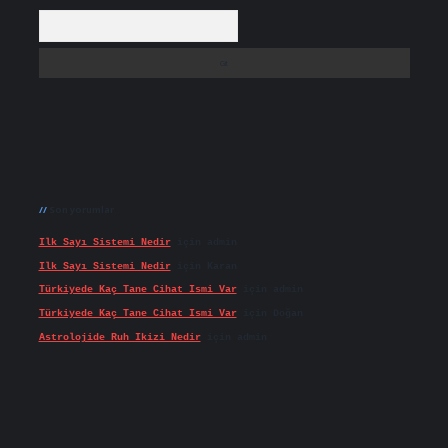
Arama
Son yorumlar
Ilk Sayı Sistemi Nedir
için
admin
Ilk Sayı Sistemi Nedir
için
Karan
Türkiyede Kaç Tane Cihat Ismi Var
için
admin
Türkiyede Kaç Tane Cihat Ismi Var
için
Doğan
Astrolojide Ruh Ikizi Nedir
için
admin