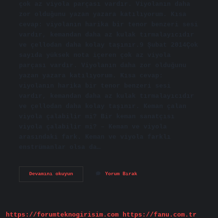
çok az viyola parçası vardır. Viyolanın daha
zor olduğunu yazan yazara katılıyorum. Kısa
cevap: viyolanın harika bir tenor benzeri sesi
vardır, kemandan daha az kulak tırmalayıcıdır
ve çellodan daha kolay taşınır.9 Şubat 2014Çok
sayıda yüksek nota içeren çok az viyola
parçası vardır. Viyolanın daha zor olduğunu
yazan yazara katılıyorum. Kısa cevap:
viyolanın harika bir tenor benzeri sesi
vardır, kemandan daha az kulak tırmalayıcıdır
ve çellodan daha kolay taşınır. Keman çalan
viyola çalabilir mi? Bir keman sanatçısı
viyola çalabilir mi? – Keman ve viyola
arasındaki fark. Keman ve viyola farklı
enstrümanlar olsa da…
Viyola
Devamını okuyun
Yorum Bırak
Ne
Kadar
Sürede
Öğrenilir
https://forumteknogirisim.com
https://fanu.com.tr