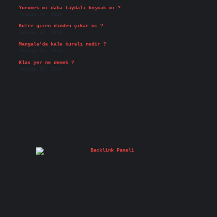
Yürümek mi daha faydalı koşmak mı ?
Temmuz 29, 2026
Küfre giren dinden çıkar mı ?
Temmuz 27, 2026
Mangala’da kale kuralı nedir ?
Temmuz 25, 2026
Klas yer ne demek ?
Temmuz 25, 2026