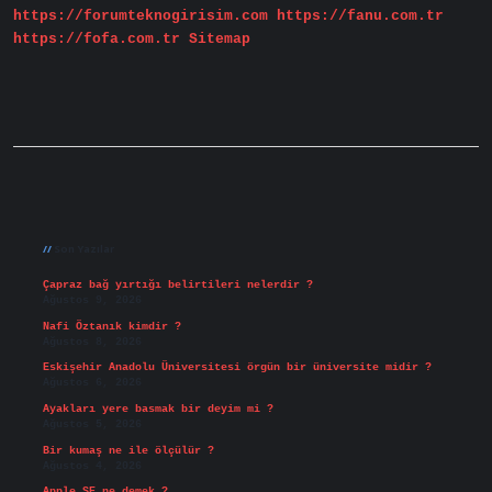
https://forumteknogirisim.com
https://fanu.com.tr
https://fofa.com.tr
Sitemap
Sidebar
Son Yazılar
Çapraz bağ yırtığı belirtileri nelerdir ?
Ağustos 9, 2026
Nafi Öztanık kimdir ?
Ağustos 8, 2026
Eskişehir Anadolu Üniversitesi örgün bir üniversite midir ?
Ağustos 6, 2026
Ayakları yere basmak bir deyim mi ?
Ağustos 5, 2026
Bir kumaş ne ile ölçülür ?
Ağustos 4, 2026
Apple SE ne demek ?