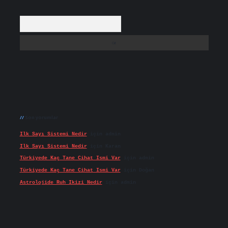
Arama
Son yorumlar
Ilk Sayı Sistemi Nedir
için
admin
Ilk Sayı Sistemi Nedir
için
Karan
Türkiyede Kaç Tane Cihat Ismi Var
için
admin
Türkiyede Kaç Tane Cihat Ismi Var
için
Doğan
Astrolojide Ruh Ikizi Nedir
için
admin