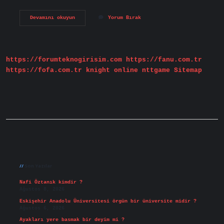
Yenilenebilir
Devamını okuyun
Yorum Bırak
Enerji
Teknolojisi
Ne
Demek
https://forumteknogirisim.com
https://fanu.com.tr
https://fofa.com.tr
knight online
nttgame
Sitemap
Sidebar
Son Yazılar
Nafi Öztanık kimdir ?
Ağustos 8, 2026
Eskişehir Anadolu Üniversitesi örgün bir üniversite midir ?
Ağustos 6, 2026
Ayakları yere basmak bir deyim mi ?