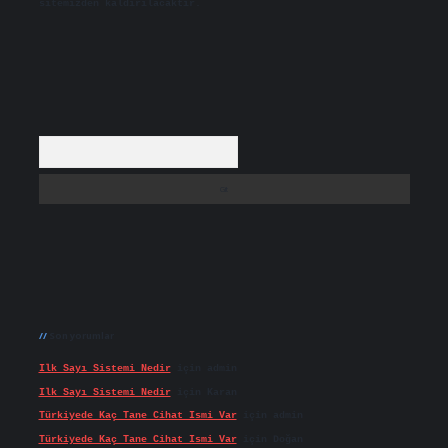
sitemizden kaldırılacaktır.
Arama
Son yorumlar
Ilk Sayı Sistemi Nedir
için
admin
Ilk Sayı Sistemi Nedir
için
Karan
Türkiyede Kaç Tane Cihat Ismi Var
için
admin
Türkiyede Kaç Tane Cihat Ismi Var
için
Doğan