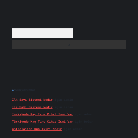
Arama
Son yorumlar
Ilk Sayı Sistemi Nedir
için
admin
Ilk Sayı Sistemi Nedir
için
Karan
Türkiyede Kaç Tane Cihat Ismi Var
için
admin
Türkiyede Kaç Tane Cihat Ismi Var
için
Doğan
Astrolojide Ruh Ikizi Nedir
için
admin