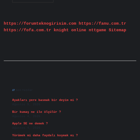
Zamanda
Yer
Değiştirmeye
Ne
Denir
https://forumteknogirisim.com
https://fanu.com.tr
https://fofa.com.tr
knight online
nttgame
Sitemap
Sidebar
Son Yazılar
Ayakları yere basmak bir deyim mi ?
Ağustos 5, 2026
Bir kumaş ne ile ölçülür ?
Ağustos 4, 2026
Apple SE ne demek ?
Ağustos 4, 2026
Yürümek mi daha faydalı koşmak mı ?
Temmuz 29, 2026