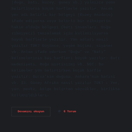
(doğu, batı, kuzey, güney vb.) yalnızca yönü
belirtiyorsa küçük harflerle yazılır. Ancak
yer adı belirli bir bölgeyi (Kuzey Anadolu)
ifade ediyorsa veya belirli bir zihniyetin
hakim olduğu bölgeyi (batı insanları, Doğu
zihniyeti) tanımlamak için kullanılıyorsa
büyük harflerle yazılır. Yön adları nasıl
yazılır TDK? Düşünce, yaşam biçimi, siyaset
vb. Anlam ifade ederken “Doğu” ve “Batı”
kelimelerinin baş harfleri büyük yazılır: Batı
medeniyeti, Doğu mistisizmi vb. NOT: Bu
kelimeler yön belirtirken küçük harfle
yazılır: Bursa’nın doğusu, Ankara’nın batısı
vb. 13. Güney Afrika nasıl yazılır TDK? – Yer,
yön, mevki, bölge belirten sözcükler, birlikte
kullanıldıkları…
Güney
Devamını okuyun
6 Yorum
Kelimesi
Nasıl
Yazılır