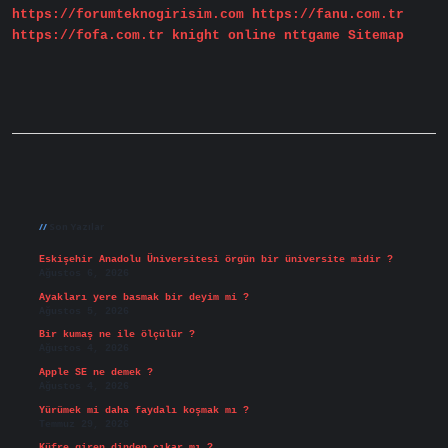
https://forumteknogirisim.com
https://fanu.com.tr
https://fofa.com.tr
knight online
nttgame
Sitemap
Sidebar
Son Yazılar
Eskişehir Anadolu Üniversitesi örgün bir üniversite midir ?
Ağustos 6, 2026
Ayakları yere basmak bir deyim mi ?
Ağustos 5, 2026
Bir kumaş ne ile ölçülür ?
Ağustos 4, 2026
Apple SE ne demek ?
Ağustos 4, 2026
Yürümek mi daha faydalı koşmak mı ?
Temmuz 29, 2026
Küfre giren dinden çıkar mı ?