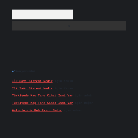
Arama
Son yorumlar
Ilk Sayı Sistemi Nedir
için
admin
Ilk Sayı Sistemi Nedir
için
Karan
Türkiyede Kaç Tane Cihat Ismi Var
için
admin
Türkiyede Kaç Tane Cihat Ismi Var
için
Doğan
Astrolojide Ruh Ikizi Nedir
için
admin