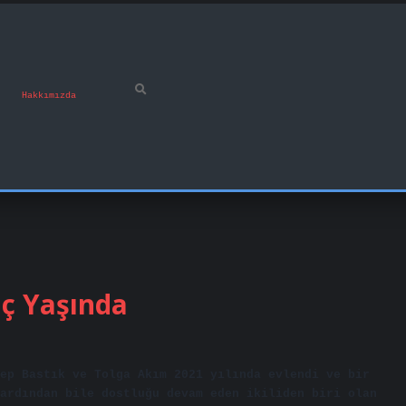
Hakkımızda
aç Yaşında
ep Bastık ve Tolga Akım 2021 yılında evlendi ve bir
ardından bile dostluğu devam eden ikiliden biri olan