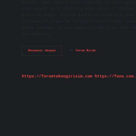
Bastık, yeni aşkı Alican Ayyıldız ve eski eşiyl
2024’teyiz” açıklamasıyla olay yarattı. Zeynep 
Bursa’da doğdu. Zeynep Bastık’ın sevgilisi kim 
Tütüncü ile Çeşme’de tatilde görüntülendi. Zeyn
Erkek arkadaşı Alican Ayyıldız’dan kısa süre ön
yarışmacısı…
Zeynep
Devamını okuyun
Yorum Bırak
Bastık
Ve
Eşi
Kaç
Yaşında
https://forumteknogirisim.com
https://fanu.com.