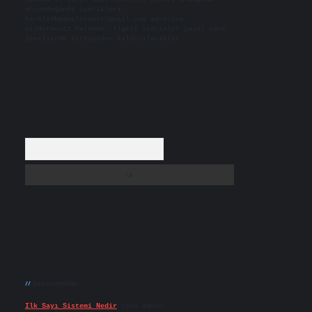
düşündüğünüz içerikleri,
backlinkpanelicomtr@gmail.com
adresine
bildirmeniz halinde, ilgili içerikler yasal süre
içerisinde sitemizden kaldırılacaktır.
Arama
Son yorumlar
Ilk Sayı Sistemi Nedir
için
admin