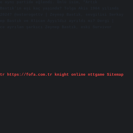
e aynı partide eğlendi. Ünlü isim, “Artık
Bastık’ın eşi kaç yaşında? Tolga Akis 1984 yılında
2024? @ostorogottv | Zeynep Bastık, sevgilisi Serkay
ep Bastık ve Alican Ayyıldız ayrıldı mı? Dergi |
ce ayrılan şarkıcı Zeynep Bastık, eski Survivor
tr
https://fofa.com.tr
knight online
nttgame
Sitemap