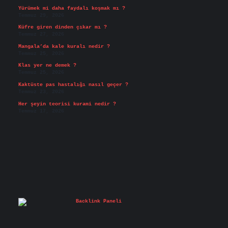
Yürümek mi daha faydalı koşmak mı ?
Temmuz 29, 2026
Küfre giren dinden çıkar mı ?
Temmuz 27, 2026
Mangala’da kale kuralı nedir ?
Temmuz 25, 2026
Klas yer ne demek ?
Temmuz 25, 2026
Kaktüste pas hastalığı nasıl geçer ?
Temmuz 23, 2026
Her şeyin teorisi kurami nedir ?
Temmuz 17, 2026