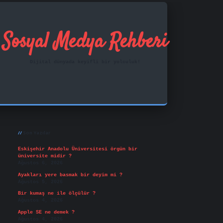
Sosyal Medya Rehberi
Dijital dünyada keyifli bir yolculuk!
Sidebar
ilbet mobil giriş
famecasino
vd casino
betexper.xy
Son Yazılar
Eskişehir Anadolu Üniversitesi örgün bir
üniversite midir ?
Ağustos 6, 2026
Ayakları yere basmak bir deyim mi ?
Ağustos 5, 2026
Bir kumaş ne ile ölçülür ?
Ağustos 4, 2026
Apple SE ne demek ?
Ağustos 4, 2026