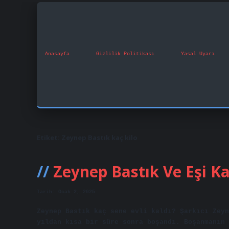
Anasayfa
Gizlilik Politikası
Yasal Uyarı
Etiket:
Zeynep Bastık kaç kilo
Zeynep Bastık Ve Eşi K
Tarih: Ocak 2, 2025
Zeynep Bastık kaç sene evli kaldı? Şarkıcı Zeyn
yıldan kısa bir süre sonra boşandı. Boşanmanın 