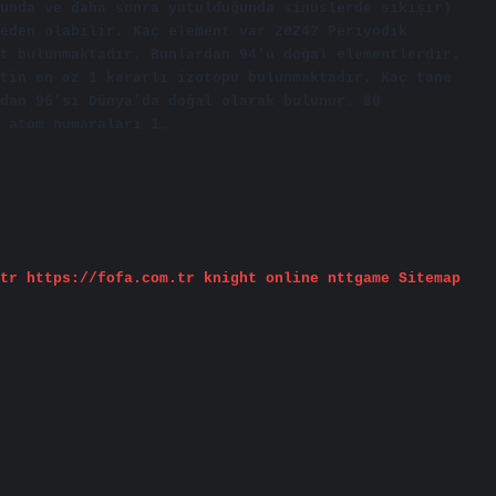
unda ve daha sonra yutulduğunda sinüslerde sıkışır)
eden olabilir. Kaç element var 2024? Periyodik
t bulunmaktadır. Bunlardan 94’ü doğal elementlerdir.
tin en az 1 kararlı izotopu bulunmaktadır. Kaç tane
dan 96’sı Dünya’da doğal olarak bulunur. 80
 atom numaraları 1…
tr
https://fofa.com.tr
knight online
nttgame
Sitemap