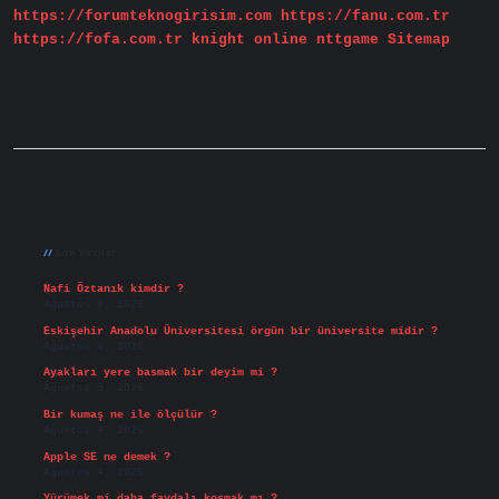
https://forumteknogirisim.com
https://fanu.com.tr
https://fofa.com.tr
knight online
nttgame
Sitemap
Sidebar
Son Yazılar
Nafi Öztanık kimdir ?
Ağustos 8, 2026
Eskişehir Anadolu Üniversitesi örgün bir üniversite midir ?
Ağustos 6, 2026
Ayakları yere basmak bir deyim mi ?
Ağustos 5, 2026
Bir kumaş ne ile ölçülür ?
Ağustos 4, 2026
Apple SE ne demek ?
Ağustos 4, 2026
Yürümek mi daha faydalı koşmak mı ?