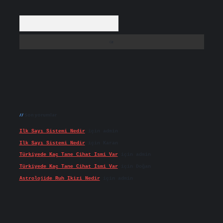
Arama
Son yorumlar
Ilk Sayı Sistemi Nedir
için
admin
Ilk Sayı Sistemi Nedir
için
Karan
Türkiyede Kaç Tane Cihat Ismi Var
için
admin
Türkiyede Kaç Tane Cihat Ismi Var
için
Doğan
Astrolojide Ruh Ikizi Nedir
için
admin