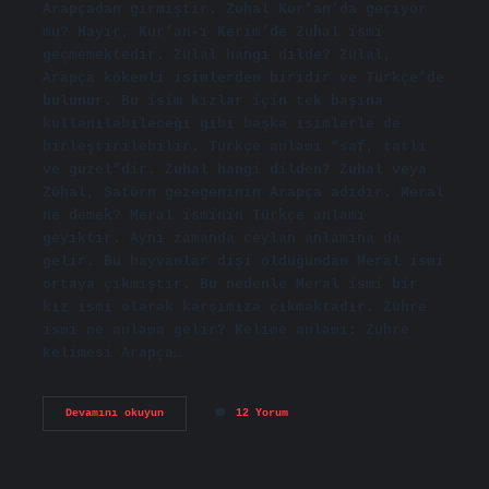
Arapçadan girmiştir. Zuhal Kur’an’da geçiyor
mu? Hayır, Kur’an-ı Kerim’de Zuhal ismi
geçmemektedir. Zülal hangi dilde? Zülal,
Arapça kökenli isimlerden biridir ve Türkçe’de
bulunur. Bu isim kızlar için tek başına
kullanılabileceği gibi başka isimlerle de
birleştirilebilir. Türkçe anlamı “saf, tatlı
ve güzel”dir. Zuhal hangi dilden? Zuhal veya
Zühal, Satürn gezegeninin Arapça adıdır. Meral
ne demek? Meral isminin Türkçe anlamı
geyiktir. Aynı zamanda ceylan anlamına da
gelir. Bu hayvanlar dişi olduğundan Meral ismi
ortaya çıkmıştır. Bu nedenle Meral ismi bir
kız ismi olarak karşımıza çıkmaktadır. Zühre
ismi ne anlama gelir? Kelime anlamı: Zühre
kelimesi Arapça…
Zuhal
Devamını okuyun
12 Yorum
Hangi
Dil